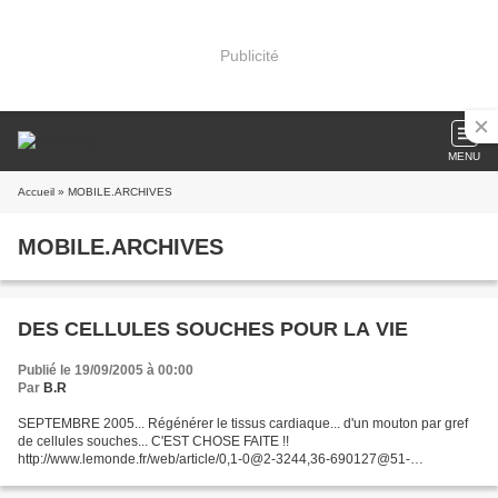
Publicité
MENU
Accueil
» MOBILE.ARCHIVES
MOBILE.ARCHIVES
DES CELLULES SOUCHES POUR LA VIE
Publié le 19/09/2005 à 00:00
Par
B.R
SEPTEMBRE 2005... Régénérer le tissus cardiaque... d'un mouton par gref
de cellules souches... C'EST CHOSE FAITE !!
http://www.lemonde.fr/web/article/0,1-0@2-3244,36-690127@51-
689582,0.html