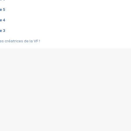
e 5
e 4
e 3
s créatrices de la VF !
e 2
e 1
e Mektoub My Love arrive enfin ! Rencontre avec Shaïn Boumedine et Sal
i : après Toni en famille
elle réalise le bouleversant Dites lui que je l'aime
ais ! Rencontre autour de Vie privée de Rebecca Zlotowski
 de Marguerite, Grave... Rencontre avec Ella Rumpf
 Les Rêveurs, un film intime sur la santé mentale