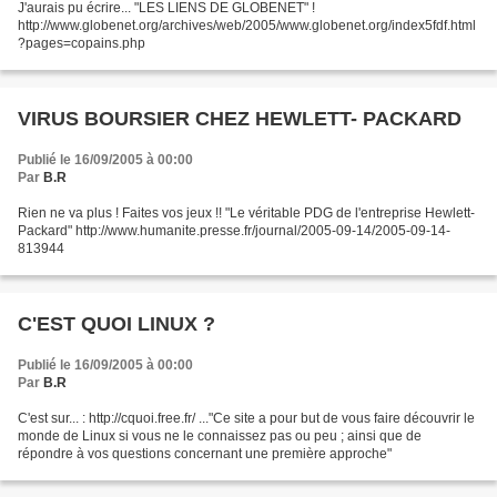
J'aurais pu écrire... "LES LIENS DE GLOBENET" !
http://www.globenet.org/archives/web/2005/www.globenet.org/index5fdf.html
?pages=copains.php
VIRUS BOURSIER CHEZ HEWLETT- PACKARD
Publié le 16/09/2005 à 00:00
Par
B.R
Rien ne va plus ! Faites vos jeux !! "Le véritable PDG de l'entreprise Hewlett-
Packard" http://www.humanite.presse.fr/journal/2005-09-14/2005-09-14-
813944
C'EST QUOI LINUX ?
Publié le 16/09/2005 à 00:00
Par
B.R
C'est sur... : http://cquoi.free.fr/ ..."Ce site a pour but de vous faire découvrir le
monde de Linux si vous ne le connaissez pas ou peu ; ainsi que de
répondre à vos questions concernant une première approche"