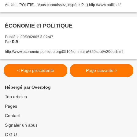
Au fait... 'POLITIS'... Vous connaissez j'espère !? ;-) http://www.politis.fr/
ÉCONOMIE et POLITIQUE
Publié le 09/09/2005 à 02:47
Par
R.B
http://www.economie-politique.org/0510/sommaire%20sept%20oct.html
< Page précédente
Page suivante >
Hébergé par Overblog
Top articles
Pages
Contact
Signaler un abus
C.G.U.