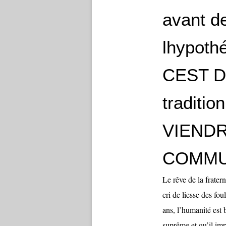
avant d
lhypoth
CEST D
traditi
VIENDR
COMMU
Le rêve de la frater
cri de liesse des fo
ans, l’humanité est 
suprême et qu’il imp