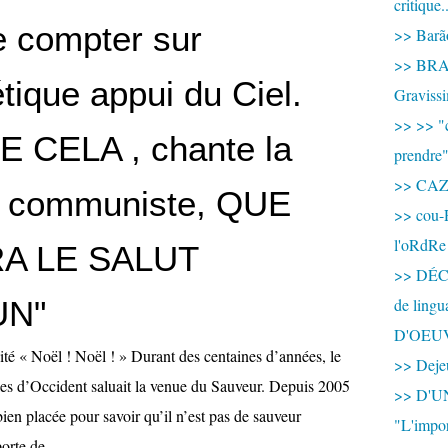
critique.
e compter sur
>> Barão
>> BRAS
étique appui du Ciel.
Graviss
>> >> "c
E CELA , chante la
prendre
>> CA
on communiste, QUE
>> cou-
l'oRdRe
A LE SALUT
>> DÉCO
N"
de ling
D'OEU
nité « Noël ! Noël ! » Durant des centaines d’années, le
>> Dejeu
ules d’Occident saluait la venue du Sauveur. Depuis 2005
>> D'
bien placée pour savoir qu’il n’est pas de sauveur
"L'impor
orte de...