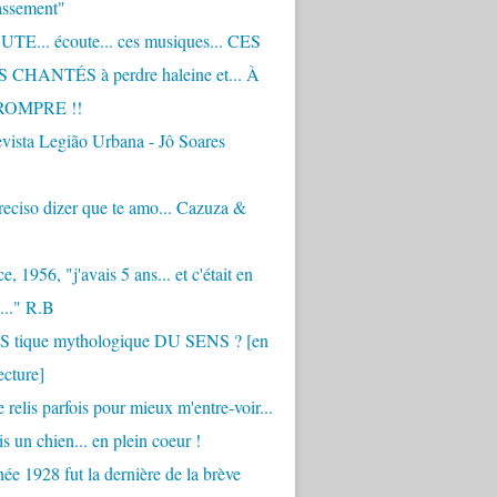
assement"
TE... écoute... ces musiques... CES
CHANTÉS à perdre haleine et... À
ROMPRE !!
vista Legião Urbana - Jô Soares
eciso dizer que te amo... Cazuza &
, 1956, "j'avais 5 ans... et c'était en
..." R.B
 S tique mythologique DU SENS ? [en
ecture]
 relis parfois pour mieux m'entre-voir...
is un chien... en plein coeur !
ée 1928 fut la dernière de la brève