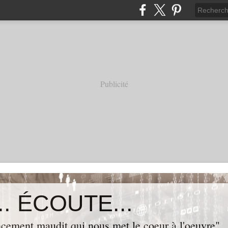
Publicité
. ÉCOUTE...
cement maudit qui nous met le coeur à l'oeuvre"