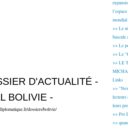
expansio
l’espace
mondial 
>> Le mi
bascule 
>> Le po
>> Le "
>> LE T
MICHA
SIER D'ACTUALITÉ -
Links
>> "New
L BOLIVIE -
lecteurs
leurs pr
plomatique.fr/dossiers/bolivie/
>> Pro 
>> qua