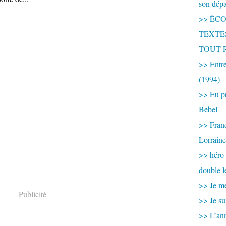
son dép
>> ÉCOU
TEXTES 
TOUT 
>> Entre
(1994)
>> Eu pr
Bebel
>> France
Lorraine
>> héro
double l
>> Je me
Publicité
>> Je su
>> L’ann