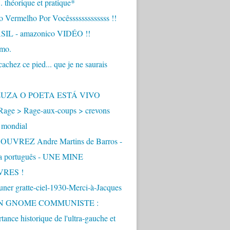
.. théorique et pratique*
 Vermelho Por Vocêsssssssssssss !!
IL - amazonico VIDÉO !!
imo.
achez ce pied... que je ne saurais
"
ZUZA O POETA ESTÁ VIVO
Rage > Rage-aux-coups > crevons
 mondial
UVREZ Andre Martins de Barros -
ua português - UNE MINE
VRES !
ner gratte-ciel-1930-Merci-à-Jacques
UN GNOME COMMUNISTE :
tance historique de l'ultra-gauche et