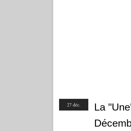
La "Une
27 déc.
Décemb