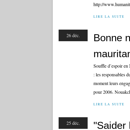
http://www.humanit
LIRE LA SUITE
Bonne n
26 déc.
mauritan
Souffle d’espoir en 
: les responsables d
moment leurs engage
pour 2006. Nouakcho
LIRE LA SUITE
"Saider
25 déc.