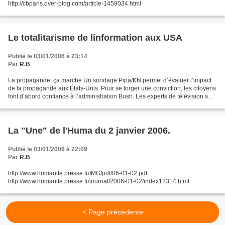
http://cbparis.over-blog.com/article-1459034.html
Le totalitarisme de linformation aux USA
Publié le 03/01/2006 à 23:14
Par
R.B
La propagande, ça marche Un sondage Pipa/KN permet d’évaluer l’impact
de la propagande aux États-Unis. Pour se forger une conviction, les citoyens
font d’abord confiance à l’administration Bush. Les experts de télévision se
chargent d’écarter les avis...
La "Une" de l'Huma du 2 janvier 2006.
Publié le 03/01/2006 à 22:09
Par
R.B
http://www.humanite.presse.fr/IMG/pdf/06-01-02.pdf
http://www.humanite.presse.fr/journal/2006-01-02/index12314.html
< Page précédente