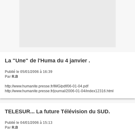
La "Une" de l'Huma du 4 janvier .
Publié le 05/01/2006 à 16:39
Par
R.B
http://www.humanite.presse.fr/IMG/pdf/06-01-04.pdf
http://www.humanite.presse.fr/journal/2006-01-04/index12316.html
TELESUR... La future Télévision du SUD.
Publié le 04/01/2006 à 15:13
Par
R.B