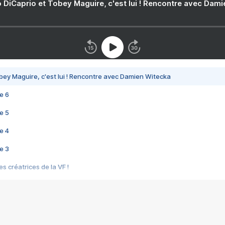
 DiCaprio et Tobey Maguire, c'est lui ! Rencontre avec Dam
bey Maguire, c'est lui ! Rencontre avec Damien Witecka
e 6
e 5
e 4
e 3
s créatrices de la VF !
e 2
e 1
e Mektoub My Love arrive enfin ! Rencontre avec Shaïn Boumedine et Sal