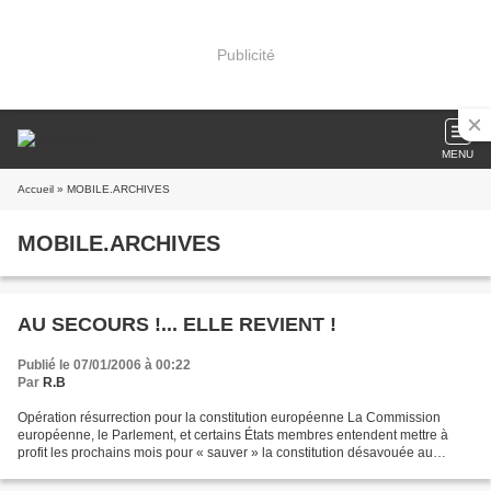
Publicité
MENU
Accueil
» MOBILE.ARCHIVES
MOBILE.ARCHIVES
AU SECOURS !... ELLE REVIENT !
Publié le 07/01/2006 à 00:22
Par
R.B
Opération résurrection pour la constitution européenne La Commission
européenne, le Parlement, et certains États membres entendent mettre à
profit les prochains mois pour « sauver » la constitution désavouée au
printemps dernier. http://www.humanite....