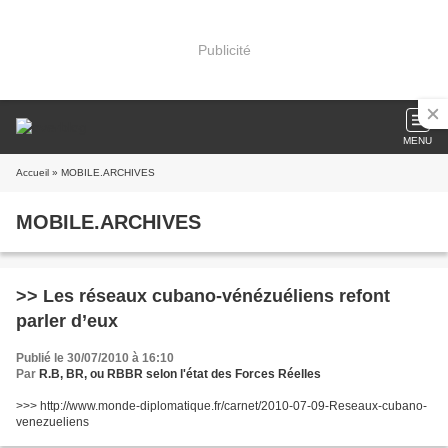
Publicité
MENU
Accueil
» MOBILE.ARCHIVES
MOBILE.ARCHIVES
>> Les réseaux cubano-vénézuéliens refont
parler d’eux
Publié le 30/07/2010 à 16:10
Par
R.B, BR, ou RBBR selon l'état des Forces Réelles
>>> http://www.monde-diplomatique.fr/carnet/2010-07-09-Reseaux-cubano-
venezueliens