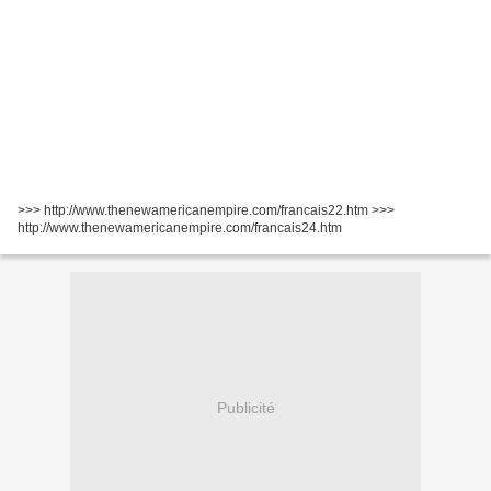
>>> http://www.thenewamericanempire.com/francais22.htm >>>
http://www.thenewamericanempire.com/francais24.htm
Publicité