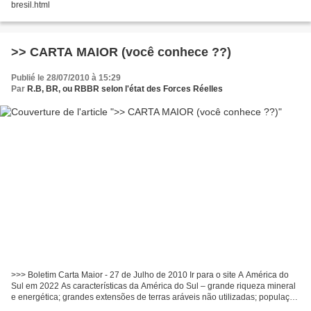
bresil.html
>> CARTA MAIOR (você conhece ??)
Publié le 28/07/2010 à 15:29
Par
R.B, BR, ou RBBR selon l'état des Forces Réelles
>>> Boletim Carta Maior - 27 de Julho de 2010 Ir para o site A América do
Sul em 2022 As características da América do Sul – grande riqueza mineral
e energética; grandes extensões de terras aráveis não utilizadas; população
cada vez mais urbana em processo...