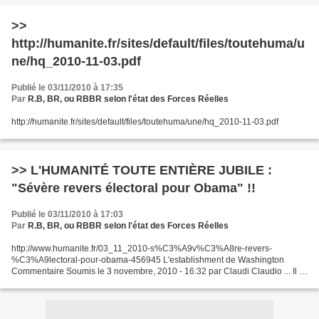
>>
http://humanite.fr/sites/default/files/toutehuma/u
ne/hq_2010-11-03.pdf
Publié le 03/11/2010 à 17:35
Par
R.B, BR, ou RBBR selon l'état des Forces Réelles
http://humanite.fr/sites/default/files/toutehuma/une/hq_2010-11-03.pdf
>> L'HUMANITÉ TOUTE ENTIÈRE JUBILE :
"Sévère revers électoral pour Obama" !!
Publié le 03/11/2010 à 17:03
Par
R.B, BR, ou RBBR selon l'état des Forces Réelles
http://www.humanite.fr/03_11_2010-s%C3%A9v%C3%A8re-revers-
%C3%A9lectoral-pour-obama-456945 L'establishment de Washington
Commentaire Soumis le 3 novembre, 2010 - 16:32 par Claudi Claudio ... Il a
été sanctionné parce que sa politique était trop étatique....