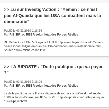
>> Lu sur Investig’Action : "Yémen : ce n’est
pas Al-Quaïda que les USA combattent mais la
démocratie"
Publié le 03/11/2010 à 18:29
Par
R.B, BR, ou RBBR selon l'état des Forces Réelles
DE Michel COLLON, & Grégoire LALIEU http://www.legrandsoir.info/Yemen-
ce-n-est-pas-Al-Quaida-que-les-USA-combattent-mais-la-democratie.html
Source : www.michelcollon.info
>> LA RIPOSTE : "Dette publique : qui va payer
?"
Publié le 03/11/2010 à 18:09
Par
R.B, BR, ou RBBR selon l'état des Forces Réelles
La dette publique de la France dépasse désormais le chiffre stupéfiant de
1600 milliards d’euros, soit 84 % du PIB. http://lariposte.com/Dette-publique-
qui-va-payer.html