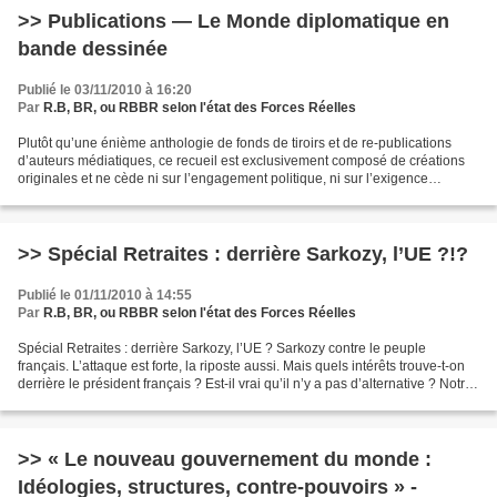
>> Publications — Le Monde diplomatique en
bande dessinée
Publié le 03/11/2010 à 16:20
Par
R.B, BR, ou RBBR selon l'état des Forces Réelles
Plutôt qu’une énième anthologie de fonds de tiroirs et de re-publications
d’auteurs médiatiques, ce recueil est exclusivement composé de créations
originales et ne cède ni sur l’engagement politique, ni sur l’exigence
artistique. http://www.monde-dip...
>> Spécial Retraites : derrière Sarkozy, l’UE ?!?
Publié le 01/11/2010 à 14:55
Par
R.B, BR, ou RBBR selon l'état des Forces Réelles
Spécial Retraites : derrière Sarkozy, l’UE ? Sarkozy contre le peuple
français. L’attaque est forte, la riposte aussi. Mais quels intérêts trouve-t-on
derrière le président français ? Est-il vrai qu’il n’y a pas d’alternative ? Notre
dossier analyse la...
>> « Le nouveau gouvernement du monde :
Idéologies, structures, contre-pouvoirs » -