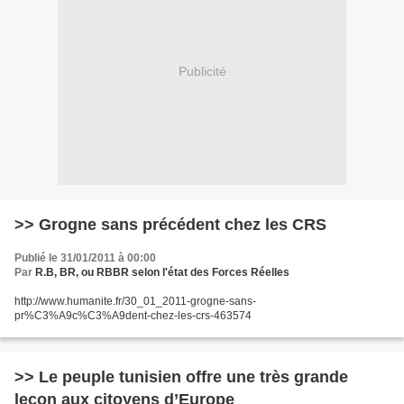
Publicité
>> Grogne sans précédent chez les CRS
Publié le 31/01/2011 à 00:00
Par
R.B, BR, ou RBBR selon l'état des Forces Réelles
http://www.humanite.fr/30_01_2011-grogne-sans-
pr%C3%A9c%C3%A9dent-chez-les-crs-463574
>> Le peuple tunisien offre une très grande
leçon aux citoyens d’Europe