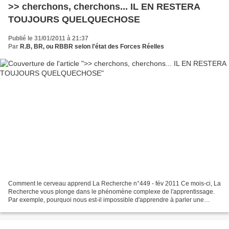
>> cherchons, cherchons... IL EN RESTERA
TOUJOURS QUELQUECHOSE
Publié le 31/01/2011 à 21:37
Par
R.B, BR, ou RBBR selon l'état des Forces Réelles
Comment le cerveau apprend La Recherche n°449 - fév 2011 Ce mois-ci, La
Recherche vous plonge dans le phénomène complexe de l'apprentissage.
Par exemple, pourquoi nous est-il impossible d'apprendre à parler une
langue étrangère sans accent après la puberté...