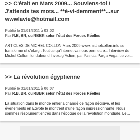
>> C'était en Mars 2009... Souviens-toi !
J'attends tes mots... **é-vi-demment**...sur
wwwlavie@hotmail.com
Publié le 31/01/2011 à 03:02
Par
R.B, BR, ou RBBR selon l'état des Forces Réelles
ARTICLES DE MICHEL COLLON Mars 2009 www.michelcollon.info se
transforme et s’élargit Tout ce qu'Internet va nous permettre... Interview de
Michel Collon, fondateur d’Investig’Action, par Patricia Parga Vega. Le voici
enfin ! Depuis de longs mois, l'équipe...
>> La révolution égyptienne
Publié le 31/01/2011 à 00:07
Par
R.B, BR, ou RBBR selon l'état des Forces Réelles
La situation dans le monde entier a changé de façon décisive, et les
évènements en Egypte le montrent d’une façon impressionnante. Nous
sommes résolument entrés dans l’époque de la révolution mondiale. Le
caractère international de la révolution n’est...