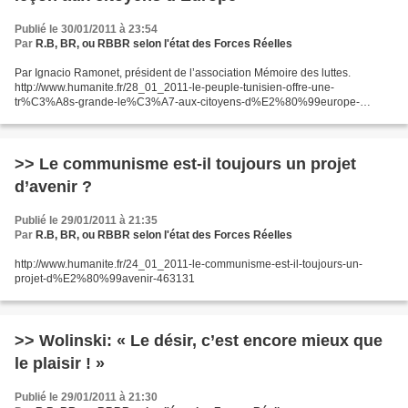
Publié le 30/01/2011 à 23:54
Par
R.B, BR, ou RBBR selon l'état des Forces Réelles
Par Ignacio Ramonet, président de l’association Mémoire des luttes.
http://www.humanite.fr/28_01_2011-le-peuple-tunisien-offre-une-
tr%C3%A8s-grande-le%C3%A7-aux-citoyens-d%E2%80%99europe-
463535
>> Le communisme est-il toujours un projet
d’avenir ?
Publié le 29/01/2011 à 21:35
Par
R.B, BR, ou RBBR selon l'état des Forces Réelles
http://www.humanite.fr/24_01_2011-le-communisme-est-il-toujours-un-
projet-d%E2%80%99avenir-463131
>> Wolinski: « Le désir, c’est encore mieux que
le plaisir ! »
Publié le 29/01/2011 à 21:30