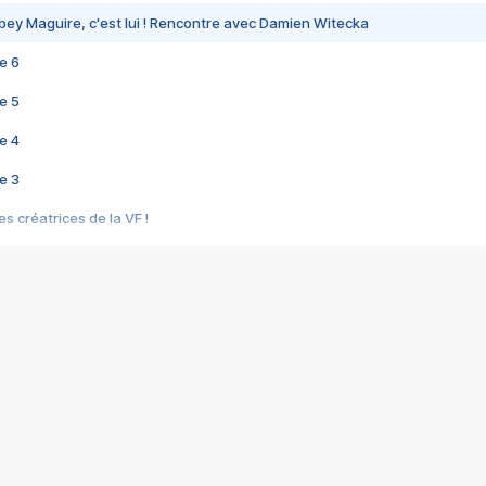
bey Maguire, c'est lui ! Rencontre avec Damien Witecka
e 6
e 5
e 4
e 3
s créatrices de la VF !
e 2
e 1
e Mektoub My Love arrive enfin ! Rencontre avec Shaïn Boumedine et Sal
i : après Toni en famille
elle réalise le bouleversant Dites lui que je l'aime
ais ! Rencontre autour de Vie privée de Rebecca Zlotowski