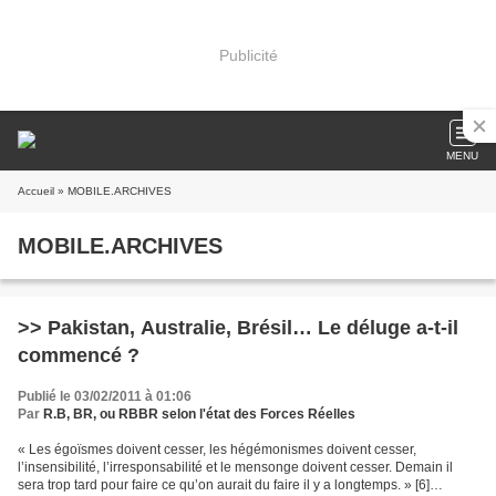
Publicité
MENU
Accueil
» MOBILE.ARCHIVES
MOBILE.ARCHIVES
>> Pakistan, Australie, Brésil… Le déluge a-t-il
commencé ?
Publié le 03/02/2011 à 01:06
Par
R.B, BR, ou RBBR selon l'état des Forces Réelles
« Les égoïsmes doivent cesser, les hégémonismes doivent cesser,
l’insensibilité, l’irresponsabilité et le mensonge doivent cesser. Demain il
sera trop tard pour faire ce qu’on aurait du faire il y a longtemps. » [6]