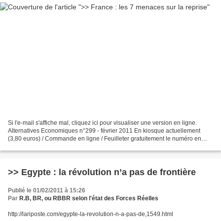
Si l'e-mail s'affiche mal, cliquez ici pour visualiser une version en ligne.
Alternatives Economiques n°299 - février 2011 En kiosque actuellement
(3,80 euros) / Commande en ligne / Feuilleter gratuitement le numéro en
version électronique Pour vous abonner...
>> Egypte : la révolution n’a pas de frontière
Publié le 01/02/2011 à 15:26
Par
R.B, BR, ou RBBR selon l'état des Forces Réelles
http://lariposte.com/egypte-la-revolution-n-a-pas-de,1549.html