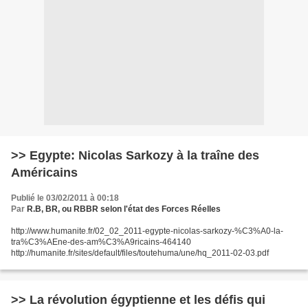
>> Egypte: Nicolas Sarkozy à la traîne des
Américains
Publié le 03/02/2011 à 00:18
Par
R.B, BR, ou RBBR selon l'état des Forces Réelles
http://www.humanite.fr/02_02_2011-egypte-nicolas-sarkozy-%C3%A0-la-
tra%C3%AEne-des-am%C3%A9ricains-464140
http://humanite.fr/sites/default/files/toutehuma/une/hq_2011-02-03.pdf
>> La révolution égyptienne et les défis qui