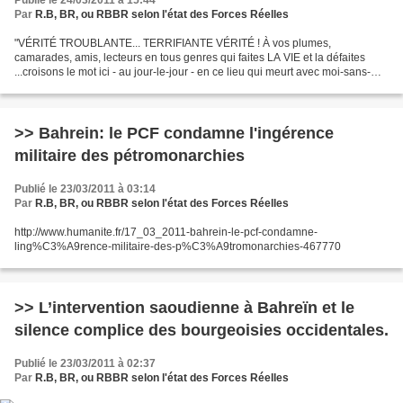
Publié le 24/03/2011 à 15:44
Par
R.B, BR, ou RBBR selon l'état des Forces Réelles
"VÉRITÉ TROUBLANTE... TERRIFIANTE VÉRITÉ ! À vos plumes,
camarades, amis, lecteurs en tous genres qui faites LA VIE et la défaites
...croisons le mot ici - au jour-le-jour - en ce lieu qui meurt avec moi-sans-
vous" http://www.humanite.fr/24_03_2011-j...
>> Bahrein: le PCF condamne l'ingérence
militaire des pétromonarchies
Publié le 23/03/2011 à 03:14
Par
R.B, BR, ou RBBR selon l'état des Forces Réelles
http://www.humanite.fr/17_03_2011-bahrein-le-pcf-condamne-
ling%C3%A9rence-militaire-des-p%C3%A9tromonarchies-467770
>> L’intervention saoudienne à Bahreïn et le
silence complice des bourgeoisies occidentales.
Publié le 23/03/2011 à 02:37
Par
R.B, BR, ou RBBR selon l'état des Forces Réelles