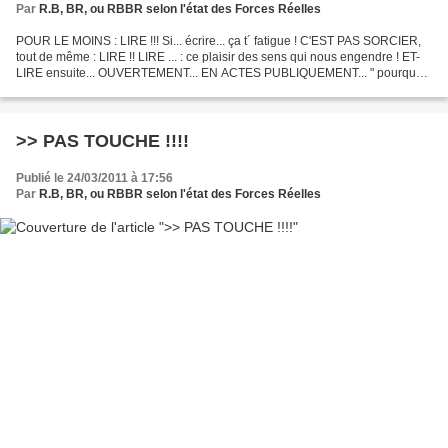
Par
R.B, BR, ou RBBR selon l'état des Forces Réelles
POUR LE MOINS : LIRE !!! Si... écrire... ça t´ fatigue ! C'EST PAS SORCIER,
tout de même : LIRE !! LIRE ... : ce plaisir des sens qui nous engendre ! ET-
LIRE ensuite... OUVERTEMENT... EN ACTES PUBLIQUEMENT... " pourquoi
NON !"
http://www.pcf.fr/sites/default/files/adres_communistes_7janv2011_a3.pdf...
>> PAS TOUCHE !!!!
Publié le 24/03/2011 à 17:56
Par
R.B, BR, ou RBBR selon l'état des Forces Réelles