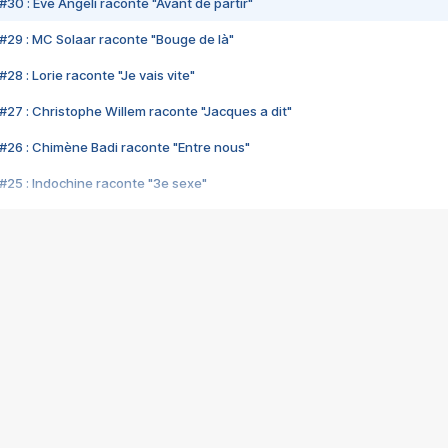
#30 : Eve Angeli raconte "Avant de partir"
#29 : MC Solaar raconte "Bouge de là"
28 : Lorie raconte "Je vais vite"
#27 : Christophe Willem raconte "Jacques a dit"
#26 : Chimène Badi raconte "Entre nous"
#25 : Indochine raconte "3e sexe"
#24 : Zaho raconte "C'est chelou"
#23 : Patrick Bruel raconte "Au café des délices"
#22 : Kyo raconte "Le chemin"
#21 : Nolwenn Leroy raconte "Cassé"
#20 : Patrick Hernandez raconte "Born to be alive"
#19 : Lorie raconte "Près de moi"
#18 : Michael Jones raconte "A nos actes manqués" (avec Jean-Jacque