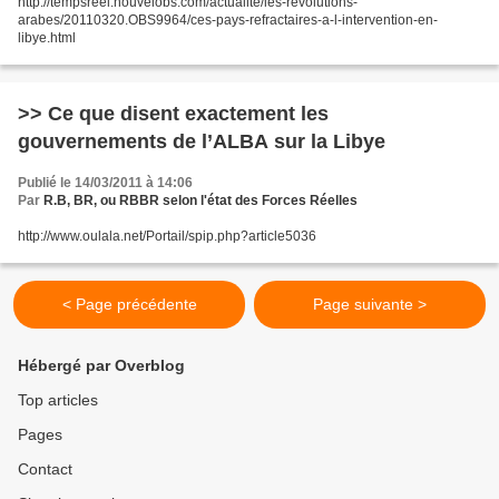
http://tempsreel.nouvelobs.com/actualite/les-revolutions-
arabes/20110320.OBS9964/ces-pays-refractaires-a-l-intervention-en-
libye.html
>> Ce que disent exactement les
gouvernements de l’ALBA sur la Libye
Publié le 14/03/2011 à 14:06
Par
R.B, BR, ou RBBR selon l'état des Forces Réelles
http://www.oulala.net/Portail/spip.php?article5036
< Page précédente
Page suivante >
Hébergé par Overblog
Top articles
Pages
Contact