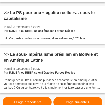
>> Le PS pour une « égalité réelle »… sous le
capitalisme
Publié le 03/03/2011 à 22:20
Par
R.B, BR, ou RBBR selon l'état des Forces Réelles
http://lariposte.com/le-ps-pour-une-egalite-reelle-sous,1574.html
>> Le sous-impérialisme brésilien en Bolivie et
en Amérique Latine
Publié le 03/03/2011 à 00:37
Par
R.B, BR, ou RBBR selon l'état des Forces Réelles
L'émergence du Brésil comme puissance économique en Amérique latine
va-t-elle permettre aux pays de la région de se libérer de l'impérialisme
yankee ? Ou au contraire, va-t-elle simplement les faire passer d'une forme
de domination à une autre ? (Investig'Action)...
< Page précédente
Page suivante >