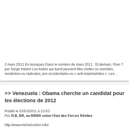
2 mars 2011 En kiosques Dans le numéro de mars 2011 : Et demain, l'Iran ?
par Serge Halimi Les balles qui tuent peuvent être chiites ou sunnites,
modérées ou radicales, pro-occidentales ou « anti-impérialistes ». Les
populations qui meurent, aussi. Mais...
>> Venezuela : Obama cherche un candidat pour
les élections de 2012
Publié le 03/03/2011 à 23:03
Par
R.B, BR, ou RBBR selon l'état des Forces Réelles
http://www.michelcollon.info/