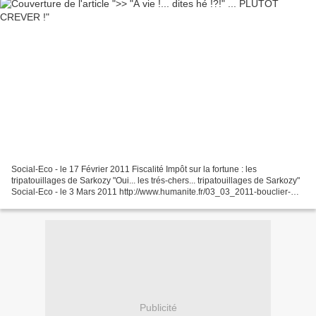
Social-Eco - le 17 Février 2011 Fiscalité Impôt sur la fortune : les
tripatouillages de Sarkozy "Oui... les trés-chers... tripatouillages de Sarkozy"
Social-Eco - le 3 Mars 2011 http://www.humanite.fr/03_03_2011-bouclier-
fiscal-suppression-pi%C3%A8ge-%C3%A0-c-466456...
Publicité