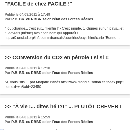
"FACILE de chez FACILE !"
Publié le 04/03/2011 à 17:49
Par
R.B, BR, ou RBBR selon l'état des Forces Réelles
"Tout change... c'est sûr... m'enfin !" - C'est simple, tu cliques sur un pays... et
tu devrais (même) avoir son nom qui apparaît !
http://r0.unctad.org/infocomm/francais/countries/pays.htm#carte "Bonne
balade... Ça fait du bien de pouvoir rêver un peu......
>> CONversion du CO2 en pétrole ! si si !!
Publié le 04/03/2011 à 17:10
Par
R.B, BR, ou RBBR selon l'état des Forces Réelles
Si j'vous l'dis !... par Marjorie Banès http://www.mondialisation.ca/index.php?
context=va&aid=23450
>> "À vie !... dites hé !?!" ... PLUTÔT CREVER !
Publié le 04/03/2011 à 15:59
Par
R.B, BR, ou RBBR selon l'état des Forces Réelles