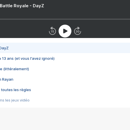
 Battle Royale - DayZ
 DayZ
 a 13 ans (et vous l'avez ignoré)
e (littéralement)
im Rayan
 toutes les règles
s les jeux vidéo
us choquant de Rockstar ? - Le scandale BULLY
e plus moche de Steam