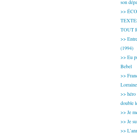
son dép
>> ÉCOU
TEXTES 
TOUT 
>> Entre
(1994)
>> Eu pr
Bebel
>> France
Lorraine
>> héro
double l
>> Je me
>> Je su
>> L’ann