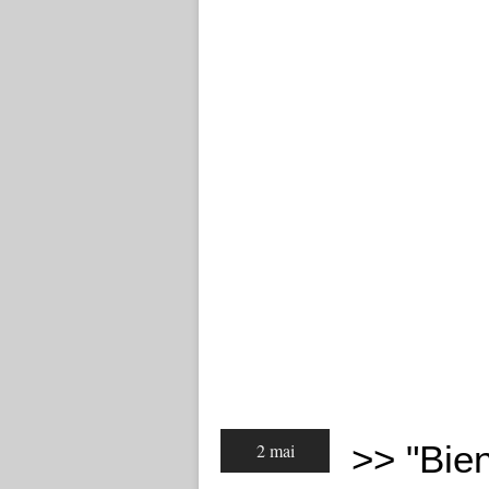
>> "Bie
2 mai