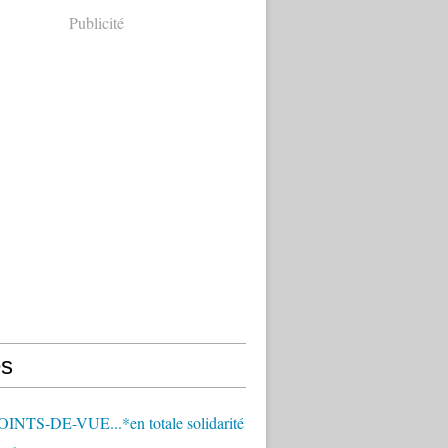
Publicité
s
OINTS-DE-VUE...*en totale solidarité