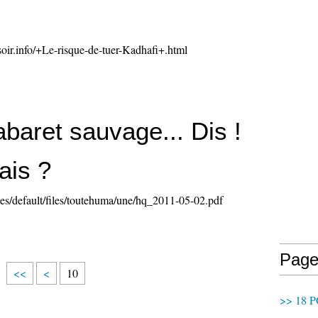
oir.info/+Le-risque-de-tuer-Kadhafi+.html
baret sauvage... Dis !
ais ?
ites/default/files/toutehuma/une/hq_2011-05-02.pdf
Page
<<
<
10
>> 18 P