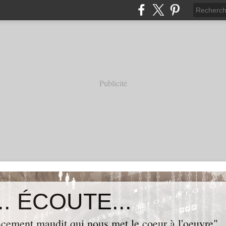
Publicité
. ÉCOUTE...
cement maudit qui nous met le coeur à l'oeuvre"