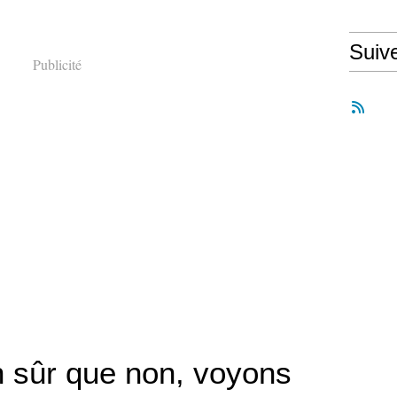
Suiv
Publicité
n sûr que non, voyons