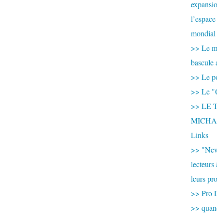
expansio
l’espace
mondial 
>> Le mi
bascule 
>> Le po
>> Le "
>> LE T
MICHA
Links
>> "New
lecteurs
leurs pr
>> Pro 
>> qua