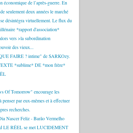
n économique de l’après-guerre. En
 de seulement deux années le marché
se désintégra virtuellement. Le flux du
llénaire *rapport d'association*
alors vers >la subordination
uvoir des vieux...
QUE FAIRE ? intime" de SARKOzy.
EXTE *sublime* DE *mon frère*
ËL
s Of Tomorrow" encourage les
 à penser par eux-mêmes et à effectuer
opres recherches.
Dia Nascer Feliz - Barão Vermelho
nd LE RÉEL se met LUCIDEMENT