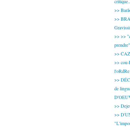
critique.
>> Barão
>> BRAS
Graviss
>> >> "c
prendre
>> CA
>> cou-
l'oRdRe
>> DÉCO
de ling
D'OEU
>> Dejeu
>> D'
"L'impor