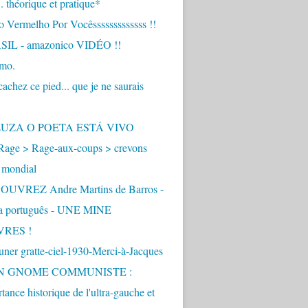
.. théorique et pratique*
 Vermelho Por Vocêsssssssssssss !!
IL - amazonico VIDÉO !!
imo.
achez ce pied... que je ne saurais
"
ZUZA O POETA ESTÁ VIVO
Rage > Rage-aux-coups > crevons
 mondial
UVREZ Andre Martins de Barros -
ua português - UNE MINE
VRES !
ner gratte-ciel-1930-Merci-à-Jacques
UN GNOME COMMUNISTE :
tance historique de l'ultra-gauche et