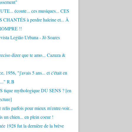
assement"
TE... écoute... ces musiques... CES
CHANTÉS à perdre haleine et... À
ROMPRE !!
vista Legião Urbana - Jô Soares
eciso dizer que te amo... Cazuza &
, 1956, "j'avais 5 ans... et c'était en
..." R.B
 S tique mythologique DU SENS ? [en
ecture]
 relis parfois pour mieux m'entre-voir...
is un chien... en plein coeur !
ée 1928 fut la dernière de la brève