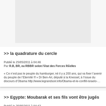
>> la quadrature du cercle
Publié le 25/05/2011 à 04:46
Par
R.B, BR, ou RBBR selon l'état des Forces Réelles
« Ce n’est pas le peuple du hamburger, né il y a 200 ans, qui va fixer l’avenir
du peuple de l’Eternité !!! » Dr Ben-Ari, député à la Knesset, à l’issue du
discours d’Obama http://www.legrandsoir.info/Obama-et-le-conflit-israelo-
palestinien-la-quadra...
>> Egypte: Moubarak et ses fils vont être jugés