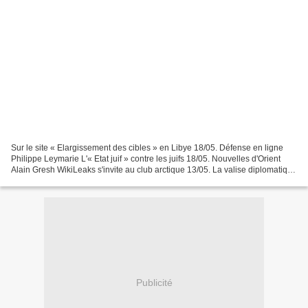
Sur le site « Elargissement des cibles » en Libye 18/05. Défense en ligne
Philippe Leymarie L'« Etat juif » contre les juifs 18/05. Nouvelles d'Orient
Alain Gresh WikiLeaks s'invite au club arctique 13/05. La valise diplomatique
En Thaïlande, les errements...
Publicité