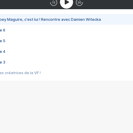
bey Maguire, c'est lui ! Rencontre avec Damien Witecka
e 6
e 5
e 4
e 3
s créatrices de la VF !
e 2
e 1
e Mektoub My Love arrive enfin ! Rencontre avec Shaïn Boumedine et Sal
i : après Toni en famille
elle réalise le bouleversant Dites lui que je l'aime