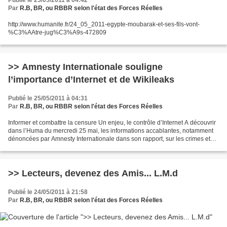
Publié le 25/05/2011 à 04:42
Par
R.B, BR, ou RBBR selon l'état des Forces Réelles
http://www.humanite.fr/24_05_2011-egypte-moubarak-et-ses-fils-vont-
%C3%AAtre-jug%C3%A9s-472809
>> Amnesty Internationale souligne
l’importance d’Internet et de Wikileaks
Publié le 25/05/2011 à 04:31
Par
R.B, BR, ou RBBR selon l'état des Forces Réelles
Informer et combattre la censure Un enjeu, le contrôle d’Internet A découvrir
dans l’Huma du mercredi 25 mai, les informations accablantes, notamment
dénoncées par Amnesty Internationale dans son rapport, sur les crimes et
exactions commis en Côte d’Ivoire....
>> Lecteurs, devenez des Amis... L.M.d
Publié le 24/05/2011 à 21:58
Par
R.B, BR, ou RBBR selon l'état des Forces Réelles