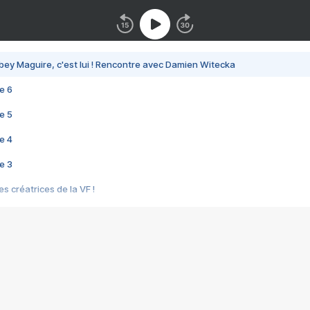
bey Maguire, c'est lui ! Rencontre avec Damien Witecka
e 6
e 5
e 4
e 3
s créatrices de la VF !
e 2
e 1
e Mektoub My Love arrive enfin ! Rencontre avec Shaïn Boumedine et Sal
i : après Toni en famille