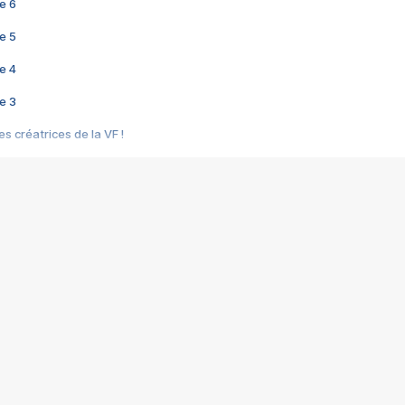
e 6
e 5
e 4
e 3
s créatrices de la VF !
e 2
e 1
e Mektoub My Love arrive enfin ! Rencontre avec Shaïn Boumedine et Sal
i : après Toni en famille
elle réalise le bouleversant Dites lui que je l'aime
ais ! Rencontre autour de Vie privée de Rebecca Zlotowski
 de Marguerite, Grave... Rencontre avec Ella Rumpf
 Les Rêveurs, un film intime sur la santé mentale