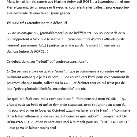
Mais, je n’ai jamais espéré que Martine Aubry soit ROSE... à Luxembourg... et que
Pierre Laurent, tel un nouveau Gavroche, courre entre les balles... pour-rapporter-
à-la-barricade de quoi tenir... (pour gagner).
J’ai suivi très attentivement le débat, ici.
= une polémique qui, [probablement] laisse indifférents ` 95 pour cent de ceux
qui s’apprêtent à faire que le 4 et le 7 ... (sous des mots d’ordres officiels qu’ils
n’auront `pas même
lu’...) [ parfois ça aide à garder le moral !] , une sacrée
démonstration de FORCE
.. !
Ce débat, donc, sur
"retrait" ou" contre-propositions"
.
1- Qui permet à trois ou quatre "amis"... (que je commence à connaitre -et qui
m’aiment autant que je les vénère) - ...de courrir vers l’ordi pour voir comment ils
pourront, chaque matin, saliver sur la CGT... et éreinter tout ce qui n’est pas de
leur "grêve générale illimitée, reconductible" etc etc...
De quoi, s’il était con (mais c’est pas le cas !)
faire penser à mon VOISIN...
(q
ui
vient d’avoir un bébé et qui se demande comment, avec sa femme au chom’du,
ils pourront payer le loyer en Octobre)
...qu’il va faire "rire le Nain"... (*comme le
dit si fraternellement un de ces révolutionnaires que j’adore*) ...simplement EN
DÉBRAYANT, LE 7,
et en venant avec moi à la manif pour un : "TOUS ENSEMBLE"
...que ça va LE laisser moins seul...