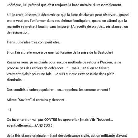
Chérèque, lui, prétend que c’est toujours la base unitaire du rassemblement.
S’il le croit, laissons le découvrir ce que la lutte de classes peut réserver...
quand
on ne veut pas l'enfermer dans ses shémas boutiquiers, quand on attend que la
marmite se mette à bouillir sans imposer SA recette de plat de... résistance , ou
de résignation.
Tiens , une idée très con, peut être.
Si on faisait référence à ce que fut l’origine de la prise de la Bastoche?
Rassurez vous, je ne plaide pour aucune méthode de retour à l’Ancien, je ne
propose pas des cahiers de doléances...* ...mais ..
.et si on se faisait
vraiment plaisir pour une fois... Je suis sur que c’est possible dans plein
d’endroits..
Des comités d’union populaire ... ou... appelons les comme on veut !
Même "Soviets" si certains y tiennent..
:-)
Ou inventerait -
non pas CONTRE les appareils
- [mais s’ils "boudent...
éventuellement...
SANS EUX
)
de la Résistance originale mélant désobéissance civile, action militante d’avant