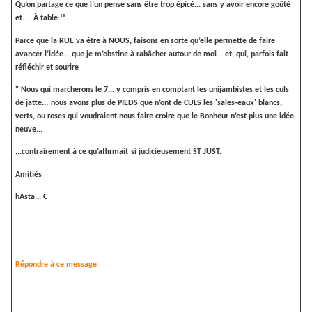
Qu’on partage ce que l’un pense sans être trop épicé... sans y avoir encore goûté
et...
À table !!
Parce que la RUE va être à NOUS, faisons en sorte qu’elle permette de faire
avancer l’idée... que je m’obstine à rabâcher autour de moi... et, qui, parfois fait
réfléchir et sourire
" Nous qui marcherons le 7... y compris en comptant les unijambistes et les culs
de jatte...
nous avons plus de PIEDS que n’ont de CULS les 'sales-eaux'
blancs,
verts, ou roses qui voudraient nous faire croire que le Bonheur n’est plus une idée
neuve...
...contrairement à ce qu’affirmait
si judicieusement ST JUST.
Amitiés
h
Asta... C
Répondre à ce message