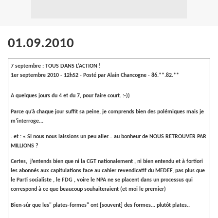
01.09.2010
7 septembre : TOUS DANS L’ACTION !
1er septembre 2010 - 12h52 - Posté par
Alain Chancogne
-
86.**.82.**
A quelques jours du 4 et du 7, pour faire court. :-))
Parce qu’à chaque jour suffit sa peine, je comprends bien des polémiques mais je
m’interroge...
. et : « SI nous nous laissions un peu aller... au bonheur de NOUS RETROUVER PAR
MILLIONS ?
Certes,
j’entends bien que ni la CGT nationalement , ni bien entendu et à fortiori
les abonnés aux capitulations face au cahier revendicatif du MEDEF, pas plus que
le Parti socialiste , le FDG , voire le NPA ne se placent dans un processus qui
correspond à ce que beaucoup souhaiteraient (et moi le premier)
Bien-sûr que les" plates-formes" ont [souvent] des formes... plutôt plates..