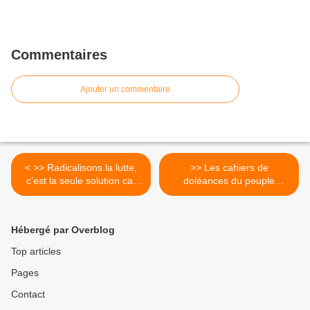
Commentaires
Ajouter un commentaire
< >> Radicalisons la lutte,
>> Les cahiers de
c’est la seule solution car
doléances du peuple
c’est aussi tout le système
chinois >
qu’il faut contester
Hébergé par Overblog
Top articles
Pages
Contact