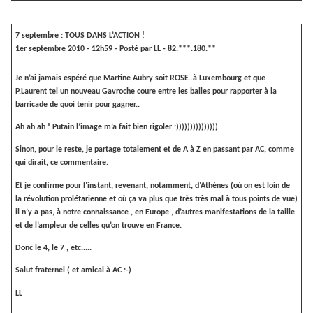
7 septembre : TOUS DANS L’ACTION !
1er septembre 2010 - 12h59 - Posté par
LL
-
82.***.180.**
Je n’ai jamais espéré que Martine Aubry soit ROSE..à Luxembourg et
que
P.Laurent tel un nouveau Gavroche coure entre les balles pour rapporter à la
barricade de quoi tenir pour gagner..
Ah ah ah ! Putain l’image m’a fait bien rigoler :)))))))))))))))
Sinon, pour le reste, je partage totalement et de A à Z en passant par AC, comme
qui dirait, ce commentaire.
Et je confirme pour l’instant, revenant, notamment, d’Athènes (où on est loin de
la révolution prolétarienne et où ça va plus que très très mal à tous points de vue)
il n’y a pas, à notre connaissance , en Europe , d’autres manifestations de la taille
et de l’ampleur de celles qu’on trouve en France.
Donc le 4, le 7 , etc.....
Salut fraternel ( et amical à AC :-)
LL