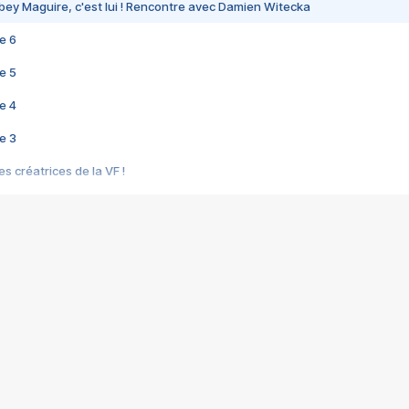
bey Maguire, c'est lui ! Rencontre avec Damien Witecka
e 6
e 5
e 4
e 3
s créatrices de la VF !
e 2
e 1
e Mektoub My Love arrive enfin ! Rencontre avec Shaïn Boumedine et Sal
i : après Toni en famille
elle réalise le bouleversant Dites lui que je l'aime
ais ! Rencontre autour de Vie privée de Rebecca Zlotowski
 de Marguerite, Grave... Rencontre avec Ella Rumpf