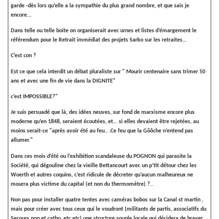
garde -dès lors qu’elle a la sympathie du plus grand nombre, et que sais je
encore...
Dans telle ou telle boite on organiserait avec urnes et listes d’émargement le
référendum pour le Retrait immédiat des projets Sarko sur les retraites...
C’est con ?
Est ce que cela interdit un débat pluraliste sur " Mourir centenaire sans trimer 50
ans et avec une fin de vie dans la DIGNITE"
c’est IMPOSSIBLE?"
Je suis persuadé que là, des idées neuves, sur fond de marxisme encore plus
moderne qu’en 1848, seraient écoutées, et... si elles devaient être rejetées, au
moins serait-ce "après avoir été au feu..
.Ce feu que la Gôôche n’entend pas
allumer."
Dans ces mois d’été ou l’exhibition scandaleuse du POGNON qui parasite la
Société, qui dégouline chez la vieille Bettancourt avec un p’tit détour chez les
Woerth et autres coquins, c’est ridicule de décreter qu’aucun malheureux ne
mourra plus victime du capital (et non du thermomètre) ?..
Non pas pour installer quatre tentes avec caméras bobos sur la Canal st martin ,
mais pour créer avec tous ceux qui le voudront (militants de partis, associatifs du
Secours pop et catho, etc etc) une structure souple locale qui décidera de braver