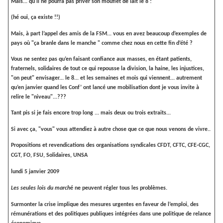
Mais... qu'il ne pourra pas priver son mouflet de lait le 8 !
(hé oui, ça existe !!)
Mais, à part l’appel des amis de la FSM... vous en avez beaucoup d’exemples de
pays où "ça branle dans le manche " comme chez nous en cette fin d’été ?
Vous ne sentez pas qu’en faisant confiance aux masses, en étant patients,
fraternels, solidaires de tout ce qui repousse la division, la haine, les injustices,
"on peut" envisager... le 8... et les semaines et mois qui viennent... autrement
qu’en janvier quand les Conf’ ont lancé une mobilisation dont je vous invite à
relire le "niveau"...???
Tant pis si je fais encore trop long ... mais deux ou trois extraits...
Si avec ça, "vous" vous attendiez à autre chose que ce que nous venons de vivre..
Propositions et revendications des organisations syndicales CFDT, CFTC, CFE-CGC,
CGT, FO, FSU, Solidaires, UNSA
lundi 5 janvier 2009
Les seules lois du march
é ne peuvent régler tous les problèmes.
Surmonter la crise implique des mesures urgentes en faveur de l’emploi, des
rémunérations et des politiques publiques intégrées dans une politique de relance