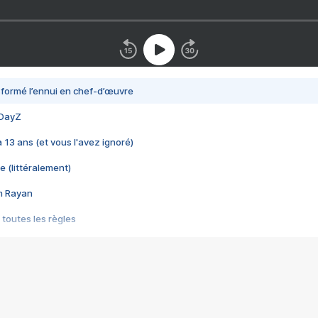
nsformé l’ennui en chef-d’œuvre
 DayZ
 a 13 ans (et vous l'avez ignoré)
e (littéralement)
im Rayan
 toutes les règles
s les jeux vidéo
us choquant de Rockstar ? - Le scandale BULLY
e plus moche de Steam