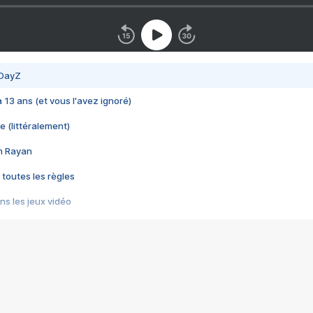
 DayZ
 a 13 ans (et vous l'avez ignoré)
e (littéralement)
im Rayan
 toutes les règles
s les jeux vidéo
us choquant de Rockstar ? - Le scandale BULLY
e plus moche de Steam
du RÊVE tourne au CAUCHEMAR
pendant 8 heures