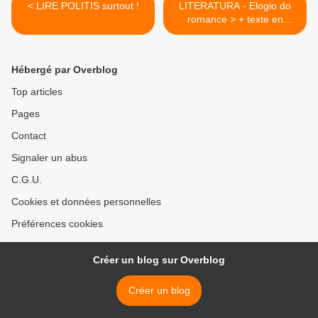
< LIRE POLITIS surtout !
LITERATURA - Elogio do
romance > + texte en
Français "La religion est
dogmatique. La politique
est idéologique. La raison
Hébergé par Overblog
se doit dêtre logique. Mais
la littérature a le droit dêtre
Top articles
équivoque. >
Pages
Contact
Signaler un abus
C.G.U.
Cookies et données personnelles
Préférences cookies
Créer un blog sur Overblog
Créer un blog