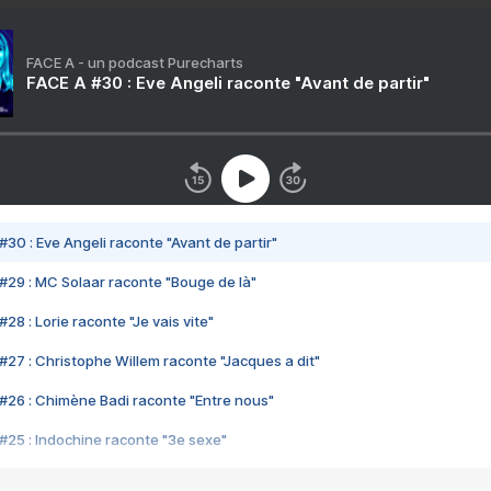
FACE A - un podcast Purecharts
FACE A #30 : Eve Angeli raconte "Avant de partir"
#30 : Eve Angeli raconte "Avant de partir"
#29 : MC Solaar raconte "Bouge de là"
28 : Lorie raconte "Je vais vite"
#27 : Christophe Willem raconte "Jacques a dit"
#26 : Chimène Badi raconte "Entre nous"
#25 : Indochine raconte "3e sexe"
#24 : Zaho raconte "C'est chelou"