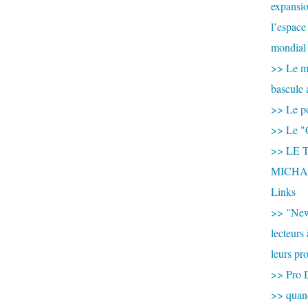
expansio
l’espace
mondial 
>> Le mi
bascule 
>> Le po
>> Le "
>> LE T
MICHA
Links
>> "New
lecteurs
leurs pr
>> Pro 
>> qua