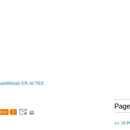
tilibérale EN ACTES
Page
post
0
>> 18 P