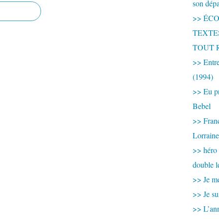
son dép
>> ÉCOU
TEXTES 
TOUT 
>> Entre
(1994)
>> Eu pr
Bebel
>> France
Lorraine
>> héro
double l
>> Je me
>> Je su
>> L’ann