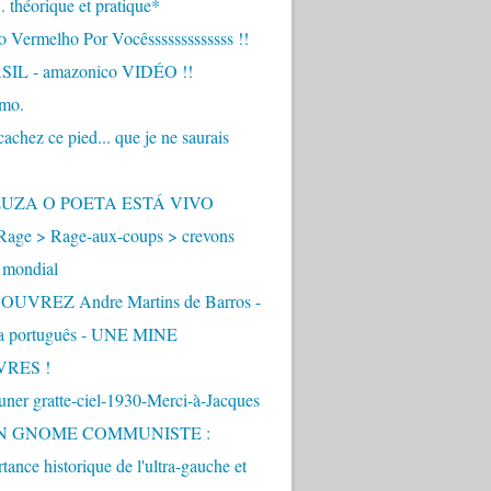
.. théorique et pratique*
 Vermelho Por Vocêsssssssssssss !!
IL - amazonico VIDÉO !!
imo.
achez ce pied... que je ne saurais
"
ZUZA O POETA ESTÁ VIVO
Rage > Rage-aux-coups > crevons
 mondial
UVREZ Andre Martins de Barros -
ua português - UNE MINE
VRES !
ner gratte-ciel-1930-Merci-à-Jacques
UN GNOME COMMUNISTE :
tance historique de l'ultra-gauche et