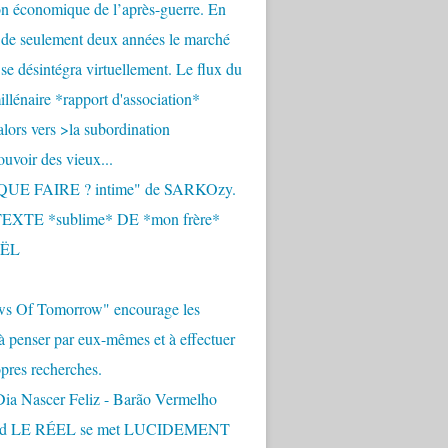
n économique de l’après-guerre. En
 de seulement deux années le marché
se désintégra virtuellement. Le flux du
llénaire *rapport d'association*
alors vers >la subordination
uvoir des vieux...
QUE FAIRE ? intime" de SARKOzy.
EXTE *sublime* DE *mon frère*
ËL
s Of Tomorrow" encourage les
 à penser par eux-mêmes et à effectuer
opres recherches.
Dia Nascer Feliz - Barão Vermelho
nd LE RÉEL se met LUCIDEMENT