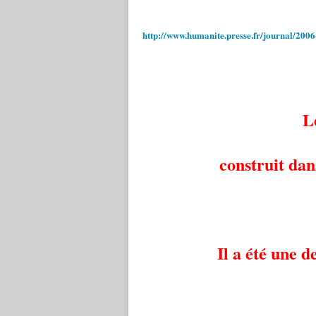
http://www.humanite.presse.fr/journal/200
Le
construit dan
Il a été une d