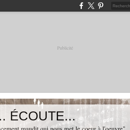
Publicité
. ÉCOUTE...
cement maudit qui nous met le coeur à l'oeuvre"