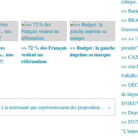
critique.
>> Barão
>> BRAS
Graviss
>> >> "c
ves
>> 72 % des Français
>> Budget : la gauche
prendre
.. une
veulent un
imprime sa marque
>> CA
?!
référundum
>> cou-
l'oRdRe
>> DÉCO
de ling
D'OEU
Pense-t-on à la nouveauté que représenteraient des propositions portées ensemble et sur lesquelles de grands forums pourraient être organisés unitairement dans tout le pays ?
>> Dejeu
>> D'
"L'impor