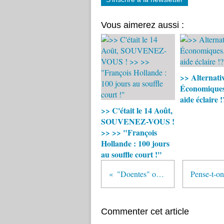
Vous aimerez aussi :
>> Alternati
Économiques.
aide éclaire !
>> C'était le 14 Août,
SOUVENEZ-VOUS !
>> >> "François
Hollande : 100 jours
au souffle court !"
"Doentes" ou rebeldes? > + texte en français
Commenter cet article