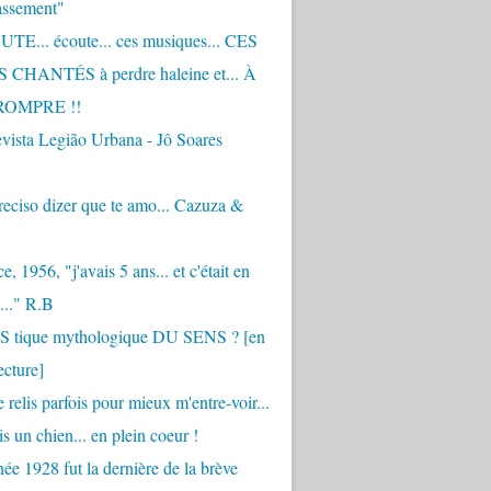
assement"
TE... écoute... ces musiques... CES
CHANTÉS à perdre haleine et... À
ROMPRE !!
vista Legião Urbana - Jô Soares
eciso dizer que te amo... Cazuza &
, 1956, "j'avais 5 ans... et c'était en
..." R.B
 S tique mythologique DU SENS ? [en
ecture]
 relis parfois pour mieux m'entre-voir...
is un chien... en plein coeur !
ée 1928 fut la dernière de la brève