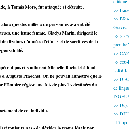
critique.
de, à Tomás Moro, fut attaquée et détruite.
>> Barão
>> BRAS
 alors que des milliers de personnes avaient été
Graviss
parues, une jeune femme, Gladys Marín, dirigeait le
>> >> "c
 de dizaines d'années d'efforts et de sacrifices de la
prendre
sponsabilité.
>> CA
>> cou-
pèrent pas et soutinrent Michelle Bachelet à fond,
l'oRdRe
nce d'Augusto Pinochet. On ne pouvait admettre que le
>> DÉCO
r l'Empire régisse une fois de plus les destinées du
de ling
D'OEU
>> Dejeu
ortement de cet individu.
>> D'
"L'impor
e l'est toujours pas - de dévider la trame légale par