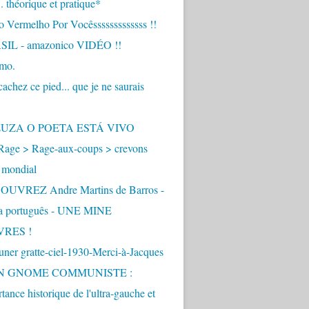
.. théorique et pratique*
 Vermelho Por Vocêsssssssssssss !!
IL - amazonico VIDÉO !!
imo.
achez ce pied... que je ne saurais
"
ZUZA O POETA ESTÁ VIVO
Rage > Rage-aux-coups > crevons
 mondial
UVREZ Andre Martins de Barros -
ua português - UNE MINE
VRES !
ner gratte-ciel-1930-Merci-à-Jacques
UN GNOME COMMUNISTE :
tance historique de l'ultra-gauche et