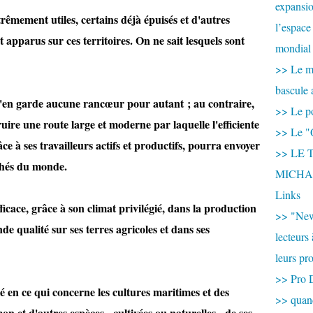
expansio
rêmement utiles, certains déjà épuisés et d'autres
l’espace
t apparus sur ces territoires. On ne sait lesquels sont
mondial 
>> Le mi
bascule 
 n'en garde aucune rancœur pour autant ; au contraire,
>> Le po
truire une route large et moderne par laquelle l'efficiente
>> Le "
âce à ses travailleurs actifs et productifs, pourra envoyer
>> LE T
chés du monde.
MICHA
Links
ficace, grâce à son climat privilégié, dans la production
>> "New
nde qualité sur ses terres agricoles et dans ses
lecteurs
leurs pr
>> Pro 
é en ce qui concerne les cultures maritimes et des
>> qua
 et d'autres espèces - cultivées ou naturelles - de ses