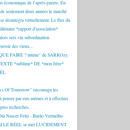
n économique de l’après-guerre. En
 de seulement deux années le marché
se désintégra virtuellement. Le flux du
llénaire *rapport d'association*
alors vers >la subordination
uvoir des vieux...
QUE FAIRE ? intime" de SARKOzy.
EXTE *sublime* DE *mon frère*
ËL
s Of Tomorrow" encourage les
 à penser par eux-mêmes et à effectuer
opres recherches.
Dia Nascer Feliz - Barão Vermelho
nd LE RÉEL se met LUCIDEMENT