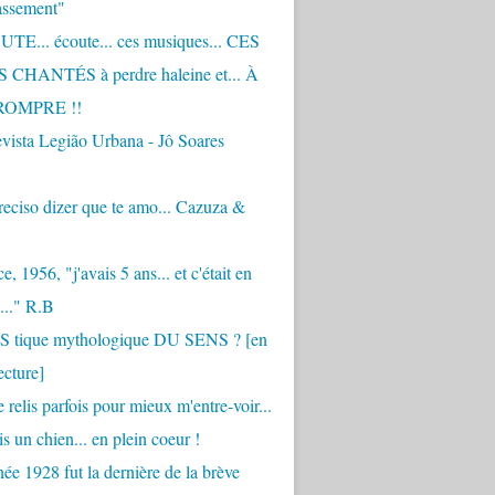
assement"
TE... écoute... ces musiques... CES
CHANTÉS à perdre haleine et... À
ROMPRE !!
vista Legião Urbana - Jô Soares
eciso dizer que te amo... Cazuza &
, 1956, "j'avais 5 ans... et c'était en
..." R.B
 S tique mythologique DU SENS ? [en
ecture]
 relis parfois pour mieux m'entre-voir...
is un chien... en plein coeur !
ée 1928 fut la dernière de la brève