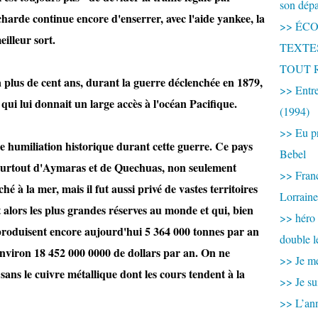
son dép
ncharde continue encore d'enserrer, avec l'aide yankee, la
>> ÉCOU
eilleur sort.
TEXTES 
TOUT 
à plus de cent ans, durant la guerre déclenchée en 1879,
>> Entre
 qui lui donnait un large accès à l'océan Pacifique.
(1994)
>> Eu pr
re humiliation historique durant cette guerre. Ce pays
Bebel
surtout d'Aymaras et de Quechuas, non seulement
>> France
é à la mer, mais il fut aussi privé de vastes territoires
Lorraine
t alors les plus grandes réserves au monde et qui, bien
>> héro
 produisent encore aujourd'hui 5 364 000 tonnes par an
double l
environ 18 452 000 0000 de dollars par an. On ne
>> Je me
sans le cuivre métallique dont les cours tendent à la
>> Je su
>> L’ann