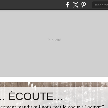
Publicité
. ÉCOUTE...
cement maudit qui nous met le coeur à l'oeuvre"