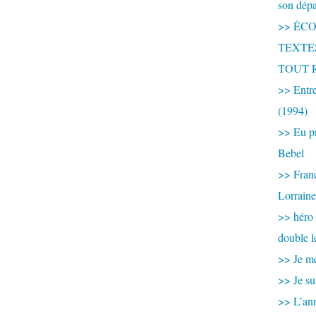
son dép
>> ÉCOU
TEXTES 
TOUT 
>> Entre
(1994)
>> Eu pr
Bebel
>> France
Lorraine
>> héro
double l
>> Je me
>> Je su
>> L’ann