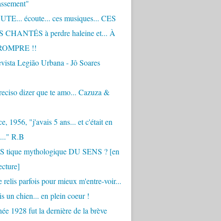
assement"
TE... écoute... ces musiques... CES
CHANTÉS à perdre haleine et... À
ROMPRE !!
vista Legião Urbana - Jô Soares
eciso dizer que te amo... Cazuza &
, 1956, "j'avais 5 ans... et c'était en
..." R.B
 S tique mythologique DU SENS ? [en
ecture]
 relis parfois pour mieux m'entre-voir...
is un chien... en plein coeur !
ée 1928 fut la dernière de la brève