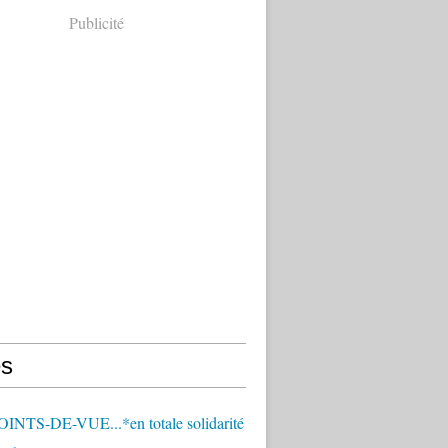
Publicité
s
OINTS-DE-VUE...*en totale solidarité