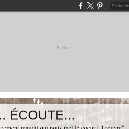
Publicité
. ÉCOUTE...
cement maudit qui nous met le coeur à l'oeuvre"