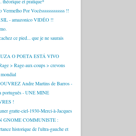
.. théorique et pratique*
 Vermelho Por Vocêsssssssssssss !!
IL - amazonico VIDÉO !!
imo.
achez ce pied... que je ne saurais
"
ZUZA O POETA ESTÁ VIVO
Rage > Rage-aux-coups > crevons
 mondial
UVREZ Andre Martins de Barros -
ua português - UNE MINE
VRES !
ner gratte-ciel-1930-Merci-à-Jacques
UN GNOME COMMUNISTE :
tance historique de l'ultra-gauche et