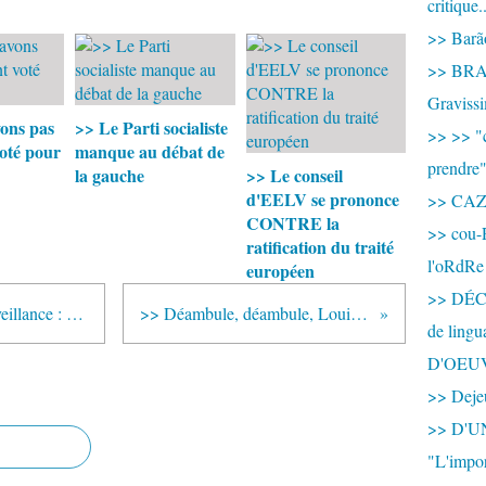
critique.
>> Barão
>> BRAS
Graviss
ons pas
>> Le Parti socialiste
>> >> "c
oté pour
manque au débat de
prendre
la gauche
>> Le conseil
d'EELV se prononce
>> CA
CONTRE la
>> cou-
ratification du traité
l'oRdRe
européen
>> DÉCO
>> BARACK OBAMA sous surveillance : LE CAPITAL lui fait dire ce qu'IL veut !
>> Déambule, déambule, Louise Lucide. TOUT SE TIENT !
de ling
D'OEU
>> Dejeu
>> D'
"L'impor