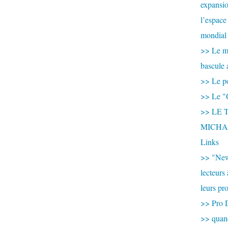
expansio
l’espace
mondial 
>> Le mi
bascule 
>> Le po
>> Le "
>> LE T
MICHA
Links
>> "New
lecteurs
leurs pr
>> Pro 
>> qua