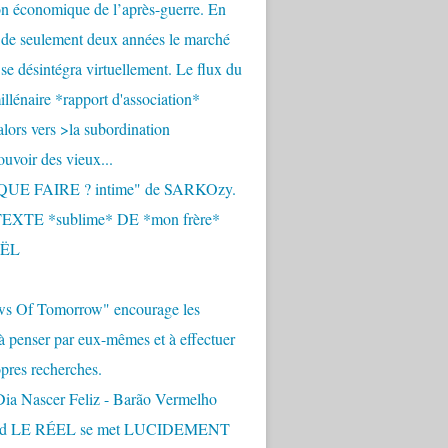
n économique de l’après-guerre. En
 de seulement deux années le marché
se désintégra virtuellement. Le flux du
llénaire *rapport d'association*
alors vers >la subordination
uvoir des vieux...
QUE FAIRE ? intime" de SARKOzy.
EXTE *sublime* DE *mon frère*
ËL
s Of Tomorrow" encourage les
 à penser par eux-mêmes et à effectuer
opres recherches.
Dia Nascer Feliz - Barão Vermelho
nd LE RÉEL se met LUCIDEMENT