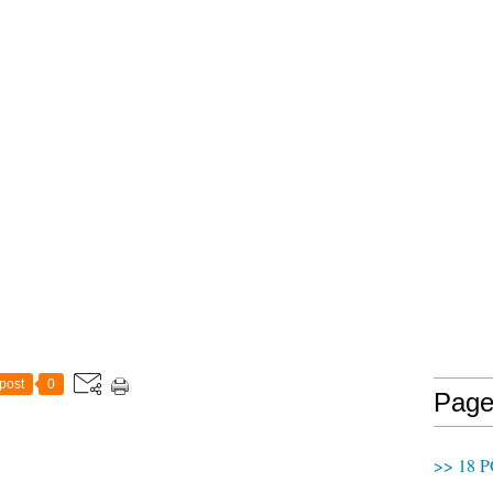
post
0
Page
>> 18 P