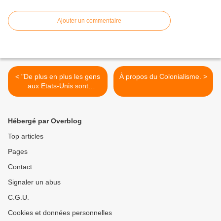
Ajouter un commentaire
< "De plus en plus les gens
À propos du Colonialisme. >
aux Etats-Unis sont
convaincus que les
autorités américaines
cachent leur participation
Hébergé par Overblog
dans la tragédie du 11
septembre."
Top articles
Pages
Contact
Signaler un abus
C.G.U.
Cookies et données personnelles