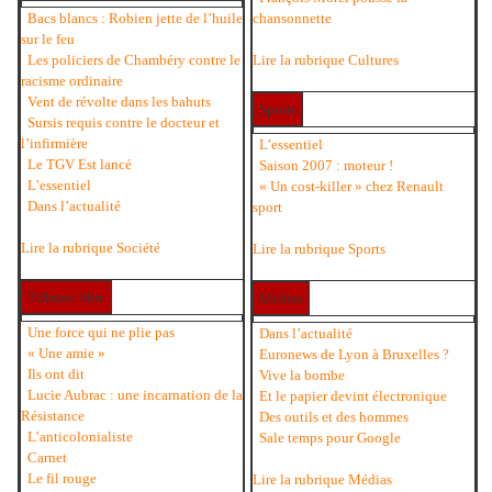
Bacs blancs : Robien jette de l’huile
chansonnette
sur le feu
Les policiers de Chambéry contre le
Lire la rubrique Cultures
racisme ordinaire
Vent de révolte dans les bahuts
Sports
Sursis requis contre le docteur et
l’infirmière
L’essentiel
Le TGV Est lancé
Saison 2007 : moteur !
L’essentiel
« Un cost-killer » chez Renault
Dans l’actualité
sport
Lire la rubrique Société
Lire la rubrique Sports
Tribune libre
Médias
Une force qui ne plie pas
Dans l’actualité
« Une amie »
Euronews de Lyon à Bruxelles ?
Ils ont dit
Vive la bombe
Lucie Aubrac : une incarnation de la
Et le papier devint électronique
Résistance
Des outils et des hommes
L’anticolonialiste
Sale temps pour Google
Carnet
Le fil rouge
Lire la rubrique Médias