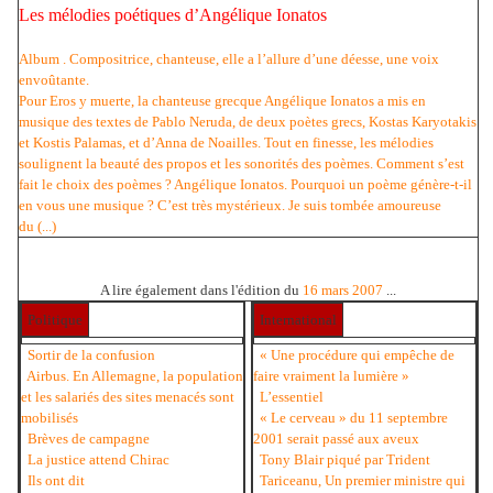
Les mélodies poétiques d’Angélique Ionatos
Album . Compositrice, chanteuse, elle a l’allure d’une déesse, une voix
envoûtante.
Pour Eros y muerte, la chanteuse grecque Angélique Ionatos a mis en
musique des textes de Pablo Neruda, de deux poètes grecs, Kostas Karyotakis
et Kostis Palamas, et d’Anna de Noailles. Tout en finesse, les mélodies
soulignent la beauté des propos et les sonorités des poèmes. Comment s’est
fait le choix des poèmes ? Angélique Ionatos. Pourquoi un poème génère-t-il
en vous une musique ? C’est très mystérieux. Je suis tombée amoureuse
du (...)
A lire également dans l'édition du
16 mars 2007
...
Politique
International
Sortir de la confusion
« Une procédure qui empêche de
Airbus. En Allemagne, la population
faire vraiment la lumière »
et les salariés des sites menacés sont
L’essentiel
mobilisés
« Le cerveau » du 11 septembre
Brèves de campagne
2001 serait passé aux aveux
La justice attend Chirac
Tony Blair piqué par Trident
Ils ont dit
Tariceanu, Un premier ministre qui