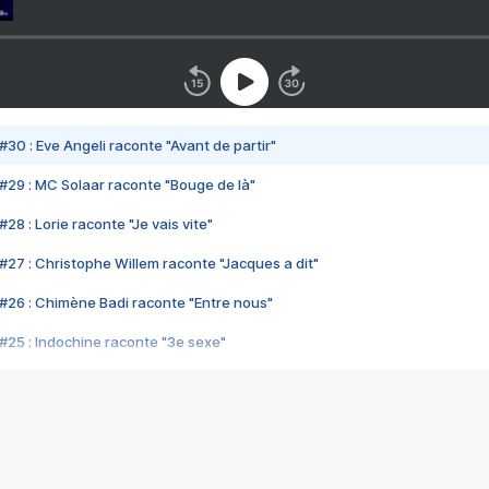
#30 : Eve Angeli raconte "Avant de partir"
#29 : MC Solaar raconte "Bouge de là"
28 : Lorie raconte "Je vais vite"
#27 : Christophe Willem raconte "Jacques a dit"
#26 : Chimène Badi raconte "Entre nous"
#25 : Indochine raconte "3e sexe"
#24 : Zaho raconte "C'est chelou"
#23 : Patrick Bruel raconte "Au café des délices"
#22 : Kyo raconte "Le chemin"