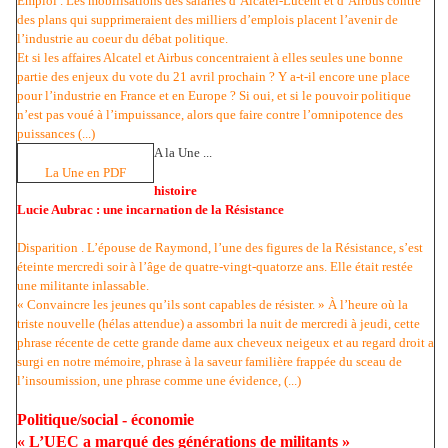
Emploi . Les mobilisations des salariés d’Alcatel-Lucent et d’Airbus contre
des plans qui supprimeraient des milliers d’emplois placent l’avenir de
l’industrie au coeur du débat politique.
Et si les affaires Alcatel et Airbus concentraient à elles seules une bonne
partie des enjeux du vote du 21 avril prochain ? Y a-t-il encore une place
pour l’industrie en France et en Europe ? Si oui, et si le pouvoir politique
n’est pas voué à l’impuissance, alors que faire contre l’omnipotence des
puissances (...)
A la Une ...
La Une en PDF
histoire
Lucie Aubrac : une incarnation de la Résistance
Disparition . L’épouse de Raymond, l’une des figures de la Résistance, s’est
éteinte mercredi soir à l’âge de quatre-vingt-quatorze ans. Elle était restée
une militante inlassable.
« Convaincre les jeunes qu’ils sont capables de résister. » À l’heure où la
triste nouvelle (hélas attendue) a assombri la nuit de mercredi à jeudi, cette
phrase récente de cette grande dame aux cheveux neigeux et au regard droit a
surgi en notre mémoire, phrase à la saveur familière frappée du sceau de
l’insoumission, une phrase comme une évidence, (...)
Politique/social - économie
« L’UEC a marqué des générations de militants »