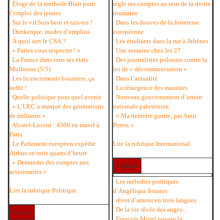
Éloge de la méthode Blair pour
règle ses comptes au sein de la droite
l’emploi des jeunes
roumaine
Sur le vif Sois beur et tais-toi !
Dans les douves de la forteresse
Dunkerque, modes d’emplois
européenne
À quoi sert le CSA ?
Les étudiants dans la rue à Athènes
« Faites vous respecter ! »
Une semaine chez les 27
La France dans tous ses états :
Des journalistes polonais contre la
Mulhouse (5/5)
loi de « décommunisation »
Les licenciements boursiers, ça
Dans l’actualité
suffit !
La résurgence des maoïstes
Quelle politique pour quel avenir
Nouveau gouvernement d’union
« L’UEC a marqué des générations
nationale palestinien
de militants »
« Ma dernière guerre, par Amir
Alcatel-Lucent : 4500 en manif à
Peretz »
Paris
Le Parlement européen expédie
Lire la rubrique International
Airbus en trois quarts d’heure
« Demander des comptes aux
Cultures
actionnaires »
Les mélodies poétiques
Lire la rubrique Politique
d’Angélique Ionatos
rêves d’amour en trois langues
De la vie rêvée des anges...
Société
François Morel pousse la