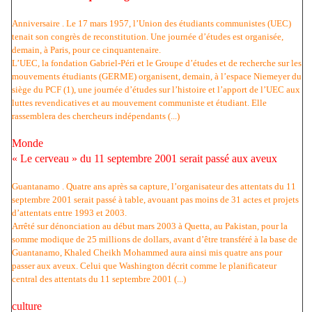
Anniversaire . Le 17 mars 1957, l’Union des étudiants communistes (UEC)
tenait son congrès de reconstitution. Une journée d’études est organisée,
demain, à Paris, pour ce cinquantenaire.
L’UEC, la fondation Gabriel-Péri et le Groupe d’études et de recherche sur les
mouvements étudiants (GERME) organisent, demain, à l’espace Niemeyer du
siège du PCF (1), une journée d’études sur l’histoire et l’apport de l’UEC aux
luttes revendicatives et au mouvement communiste et étudiant. Elle
rassemblera des chercheurs indépendants (...)
Monde
« Le cerveau » du 11 septembre 2001 serait passé aux aveux
Guantanamo . Quatre ans après sa capture, l’organisateur des attentats du 11
septembre 2001 serait passé à table, avouant pas moins de 31 actes et projets
d’attentats entre 1993 et 2003.
Arrêté sur dénonciation au début mars 2003 à Quetta, au Pakistan, pour la
somme modique de 25 millions de dollars, avant d’être transféré à la base de
Guantanamo, Khaled Cheikh Mohammed aura ainsi mis quatre ans pour
passer aux aveux. Celui que Washington décrit comme le planificateur
central des attentats du 11 septembre 2001 (...)
culture