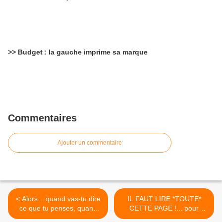
>> Budget : la gauche imprime sa marque
Commentaires
Ajouter un commentaire
< Alors... quand vas-tu dire
IL FAUT LIRE *TOUTE*
ce que tu penses, quand
CETTE PAGE !... pour
vas-tu pouvoir vraiment
mieux sentir ou l'on va...