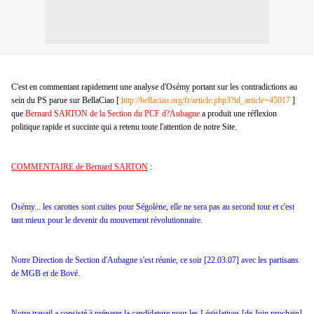
C'est en commentant rapidement une analyse d'Osémy portant sur les contradictions au
sein du PS parue sur BellaCiao [
http://bellaciao.org/fr/article.php3?id_article=45017
]
que
Bernard SARTON de
la Section du PCF d?Aubagne
a produit une réflexion
politique rapide et succinte qui a retenu toute l'attention de notre Site.
COMMENTAIRE de Bernard SARTON
:
Osémy... les carottes sont cuites pour Ségolène, elle ne sera pas au second tour et c'est
tant mieux pour le devenir du mouvement révolutionnaire.
Notre Direction de Section d'Aubagne s'est réunie, ce soir [22.03.07] avec les partisans
de MGB et de Bové.
Notre travail a consisté à préparer la candidature pour les Législatives [de Juin prochain]