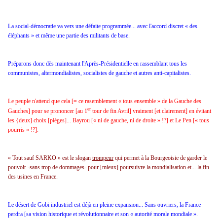
La social-démocratie va vers une défaite programmée... avec l'accord discret « des
éléphants » et même une partie des militants de base.
Préparons donc dès maintenant l'Après-Présidentielle en rassemblant tous les
communistes, altermondialistes, socialistes de gauche et autres anti-capitalistes.
Le peuple n'attend que cela [= ce rasemblement « tous ensemble » de
la Gauche des
er
Gauches] pour se prononcer [au 1
tour de fin Avril] vraiment [et clairement] en évitant
les {deux] choix [pièges]... Bayrou [« ni de gauche, ni de droite » !?] et Le Pen [« tous
pourris » !?].
« Tout sauf SARKO » est le slogan
trompeur
qui permet à
la Bourgeoisie de garder le
pouvoir -sans trop de dommages- pour [mieux] poursuivre la mondialisation et... la fin
des usines en France.
Le désert de Gobi industriel est déjà en pleine expansion... Sans ouvriers,
la France
perdra [sa vision historique et révolutionnaire et son « autorité morale mondiale ».