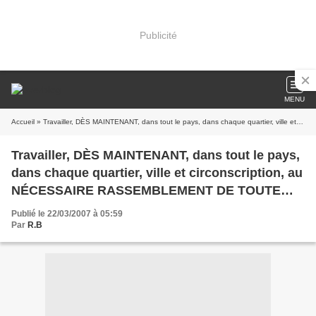
Publicité
MENU
Accueil
» Travailler, DÈS MAINTENANT, dans tout le pays, dans chaque quartier, ville et circonscription, au NÉCESSAIRE RASSEMBLEMENT DE TOUTE LES SENSIBILITÉS ANTI-LIBÉRALES POUR UNE VICTOIRE AUX LÉGISLATIVES.
Travailler, DÈS MAINTENANT, dans tout le pays,
dans chaque quartier, ville et circonscription, au
NÉCESSAIRE RASSEMBLEMENT DE TOUTE
LES SENSIBILITÉS ANTI-LIBÉRALES POUR
Publié le 22/03/2007 à 05:59
UNE VICTOIRE AUX LÉGISLATIVES.
Par
R.B