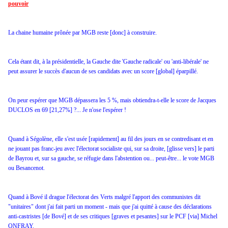
pouvoir
La chaine humaine prônée par MGB reste [donc] à construire.
Cela étant dit, à la présidentielle,
la Gauche dite 'Gauche radicale' ou 'anti-libérale' ne
peut assurer le succès d'aucun de ses candidats avec un score [global] éparpillé.
On peur espérer que MGB dépassera les 5 %, mais obtiendra-t-elle le score de Jacques
DUCLOS en 69 [21,27%] ?... Je n'ose l'espérer !
Quand à Ségolène, elle s'est usée [rapidement] au fil des jours en se contredisant et en
ne jouant pas franc-jeu avec l'électorat socialiste qui, sur sa droite, [glisse vers] le parti
de Bayrou et, sur sa gauche, se réfugie dans l'abstention ou... peut-être... le vote MGB
ou Besancenot.
Quand à Bové il drague l'électorat des Verts malgré l'apport des communistes dit
"unitaires" dont j'ai fait parti un moment - mais que j'ai quitté à cause des déclarations
anti-castristes [de Bové] et de ses critiques [graves et pesantes] sur le PCF [via] Michel
ONFRAY.