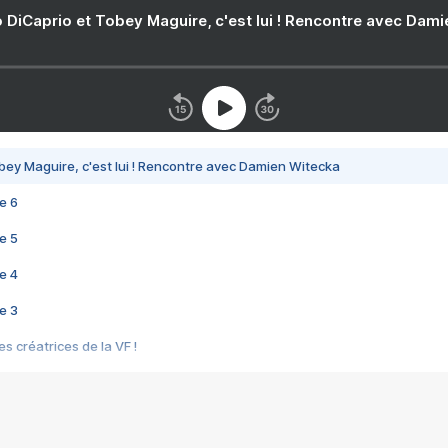
 DiCaprio et Tobey Maguire, c'est lui ! Rencontre avec Dam
bey Maguire, c'est lui ! Rencontre avec Damien Witecka
e 6
e 5
e 4
e 3
s créatrices de la VF !
e 2
e 1