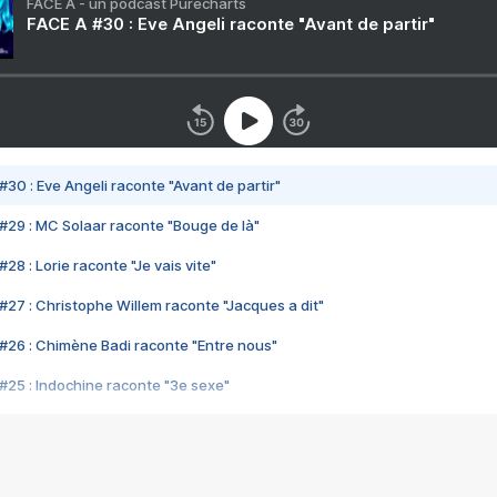
FACE A - un podcast Purecharts
FACE A #30 : Eve Angeli raconte "Avant de partir"
#30 : Eve Angeli raconte "Avant de partir"
#29 : MC Solaar raconte "Bouge de là"
28 : Lorie raconte "Je vais vite"
#27 : Christophe Willem raconte "Jacques a dit"
#26 : Chimène Badi raconte "Entre nous"
#25 : Indochine raconte "3e sexe"
#24 : Zaho raconte "C'est chelou"
#23 : Patrick Bruel raconte "Au café des délices"