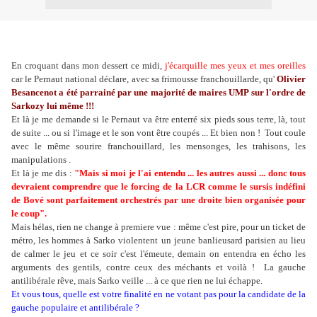
Des dessous pas trop propres
En croquant dans mon dessert ce midi,
j'écarquille mes yeux et mes oreilles
car le Pernaut national déclare, avec sa frimousse franchouillarde, qu'
Olivier
Besancenot a été parrainé par une majorité de maires UMP sur l'ordre de
Sarkozy lui même !!!
Et là je me demande si le Pernaut va être enterré six pieds sous terre, là, tout
de suite ... ou si l'image et le son vont être coupés ... Et bien non ! Tout coule
avec le même sourire franchouillard, les mensonges, les trahisons, les
manipulations .
Et là je me dis :
"Mais si moi je l'ai entendu ... les autres aussi ... donc tous
devraient comprendre que le forcing de la LCR comme le sursis indéfini
de Bové sont parfaitement orchestrés par une droite bien organisée pour
le coup".
Mais hélas, rien ne change à premiere vue : même c'est pire, pour un ticket de
métro, les hommes à Sarko violentent un jeune banlieusard parisien au lieu
de calmer le jeu et ce soir c'est l'émeute, demain on entendra en écho les
arguments des gentils, contre ceux des méchants et voilà ! La gauche
antilibérale rêve, mais Sarko veille ... à ce que rien ne lui échappe.
Et vous tous, quelle est votre finalité en ne votant pas pour la candidate de la
gauche populaire et antilibérale ?