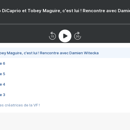
 DiCaprio et Tobey Maguire, c'est lui ! Rencontre avec Dam
bey Maguire, c'est lui ! Rencontre avec Damien Witecka
e 6
e 5
e 4
e 3
s créatrices de la VF !
e 2
e 1