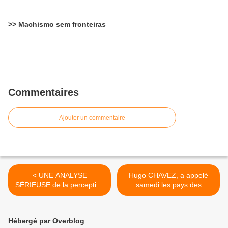
>> Machismo sem fronteiras
Commentaires
Ajouter un commentaire
< UNE ANALYSE
Hugo CHAVEZ, a appelé
SÉRIEUSE de la perception
samedi les pays des
de notre monde présent et
CARAÏBES à s'unir contre
à venir, à la lumière DES
les Etats-Unis, s'engageant
ÉVÈNEMENTS
à leur fournir du PÉTROLE
Hébergé par Overblog
IMMINENTS, non signalés
à des PRIX