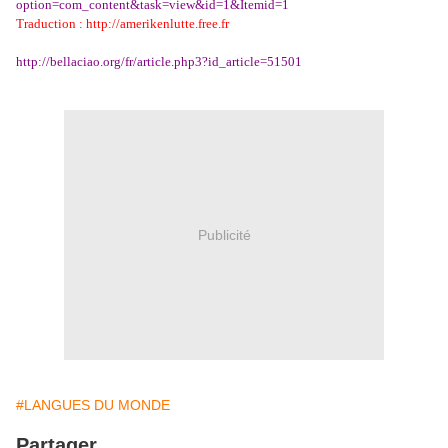
option=com_content&task=view&id=1&Itemid=1
Traduction :
http://amerikenlutte.free.fr
http://bellaciao.org/fr/article.php3?id_article=51501
Publicité
#LANGUES DU MONDE
Partager