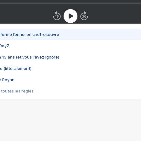
nsformé l’ennui en chef-d’œuvre
 DayZ
 a 13 ans (et vous l'avez ignoré)
e (littéralement)
im Rayan
 toutes les règles
s les jeux vidéo
us choquant de Rockstar ? - Le scandale BULLY
e plus moche de Steam
du RÊVE tourne au CAUCHEMAR