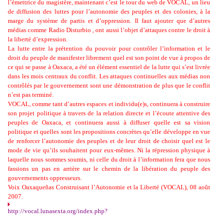
l’émettrice du magistère, maintenant c’est le tour du web de VOCAL, un lieu
de diffusion des luttes pour l’autonomie des peuples et des colonies, à la
marge du système de partis et d’oppression. Il faut ajouter que d’autres
médias comme Radio Disturbio , ont aussi l’objet d’attaques contre le droit à
la liberté d’expression.
La lutte entre la prétention du pouvoir pour contrôler l’information et le
droit du peuple de manifester librement quel est son point de vue à propos de
ce qui se passe à Oaxaca, a été un élément essentiel de la lutte qui s’est livrée
dans les mois centraux du conflit. Les attaques continuelles aux médias non
contrôlés par le gouvernement sont une démonstration de plus que le conflit
n’est pas terminé.
VOCAL, comme tant d’autres espaces et individu(e)s, continuera à construire
son projet politique à travers de la relation directe et l’écoute attentive des
peuples de Oaxaca, et continuera aussi à diffuser quelle est sa vision
politique et quelles sont les propositions concrètes qu’elle développe en vue
de renforcer l’autonomie des peuples et de leur droit de choisir quel est le
mode de vie qu’ils souhaitent pour eux-mêmes. Ni la répression physique à
laquelle nous sommes soumis, ni celle du droit à l’information fera que nous
fassions un pas en arrière sur le chemin de la libération du peuple des
gouvernements oppresseurs.
Voix Oaxaqueñas Construisant l’Autonomie et la Liberté (VOCAL), 08 août
2007.
http://vocal.lunasexta.org/index.php?