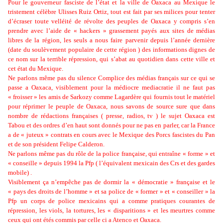
Pour le gouverneur fasciste de l’état et la ville de Oaxaca au Mexique le
tristement célèbre Ulisses Ruiz Ortiz, tout est fait par ses milices pour tenter
d’écraser toute velléité de révolte des peuples de Oaxaca y compris s’en
prendre avec l’aide de « hackers » grassement payés aux sites de médias
libres de la région, les seuls a nous faire parvenir depuis l’année dernière
(date du soulèvement populaire de cette région ) des informations dignes de
ce nom sur la terrible répression, qui s’abat au quotidien dans cette ville et
cet état du Mexique.
Ne parlons même pas du silence Complice des médias français sur ce qui se
passe a Oaxaca, visiblement pour la médiocre mediacratie il ne faut pas
« froisser » les amis de Sarkozy comme Lagardère qui fournis tout le matériel
pour réprimer le peuple de Oaxaca, nous savons de source sure que dans
nombre de rédactions françaises ( presse, radios, tv ) le sujet Oaxaca est
Tabou et des ordres d’en haut sont donnés pour ne pas en parler, car la France
a de « juteux » contrats en cours avec le Mexique des Porcs fascistes du Pan
et de son président Felipe Calderon.
Ne parlons même pas du rôle de la police française, qui entraîne « forme » et
« conseille » depuis 1994 la Pfp ( l’équivalent mexicain des Crs et des gardes
mobile) .
Visiblement ça n’empêche pas de dormir la « démocratie » française et le
« pays des droits de l’homme » et sa police de « former » et « conseiller » la
Pfp un corps de police mexicains qui a comme pratiques courantes de
répression, les viols, la tortures, les « disparitions » et les meurtres comme
ceux qui ont étés commis par celle ci a Atenco et Oaxaca.