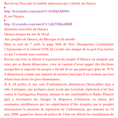
Revoir sur You tube la terrible répression qui s’abattit sur Atenco
http://fr.youtube.com/watch?v=h3Z0jJAKfWc
Et sur Oaxaca
http://fr.youtube.com/watch?v=yK25XKoiD6M
Dernières nouvelles de Oaxaca
Oaxaca attaque du site de Vocal
Aux peuples de Oaxaca, du Mexique et du monde
Dans la nuit du 7 août, la page Web de Voix Oaxaqueñas Construisant
l’Autonomie et la Liberté (VOCAL) a subi une attaque de la part d’un hacker
en qui l’a laissée sans contenus.
Encore une fois, la liberté d’expression du peuple d’Oaxaca est attaquée par
ceux qui se disent démocrates, ceux se vantent d’avoir gagné des élections
auxquelles la majorité du peuple a décidé de ne pas participer (plus de 70 %
d’abstention) comme une manière de montrer leur rejet d’un système qui leur
refuse leurs droits les plus élémentaires.
Si le 24 juillet, le site web d’informations alternatives Oaxacalibre (qui a
subi 4 attaques, une quelques jours avant que la brutale répression n’ait lieu
contre le Guelaguetza Popular, laissant le site inutilisable) et Radio Planton
(qui a récemment du changer la fréquence d’émission en raison des
constantes interférences qui les empêchaient d’être écoutées par le peuple)
dénonçaient la situation de répression de l’information, qui remonte au 14
juin 2006, quand les forces de police de l’état ont détruit les installations de