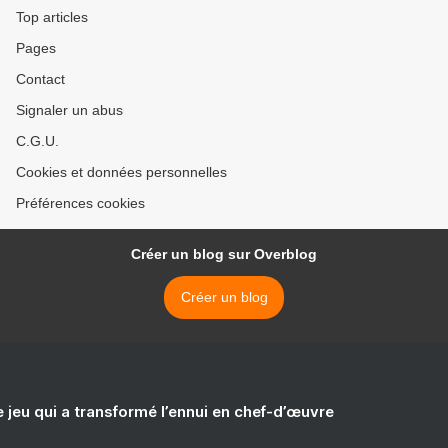
et volontairement oubliés,
PRÉFÉRENTIELS pour "ce
Top articles
DES CONTRAINTES
siècle et au-delà". >
Pages
ÉNERGÉTIQUES
MONDIALES.
Contact
Signaler un abus
C.G.U.
Cookies et données personnelles
Préférences cookies
Créer un blog sur Overblog
Créer un blog
e jeu qui a transformé l’ennui en chef-d’œuvre