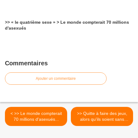
>> « le quatrième sexe » > Le monde compterait 70 millions
d'asexués
Commentaires
Ajouter un commentaire
< >> Le monde compterait
>> Quitte à faire des jeux,
70 millions d'asexués...
alors qu'ils soient sans
drapeaux, que tous les
athlètes du monde rivalisent
entre eux sans tenir compte