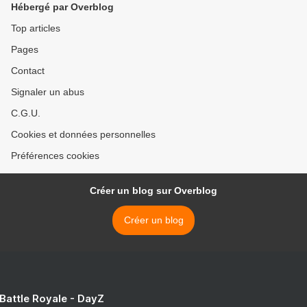
Hébergé par Overblog
des drapeaux, des
nationalités, en soeurs et
Top articles
en frères, >
Pages
Contact
Signaler un abus
C.G.U.
Cookies et données personnelles
Préférences cookies
Créer un blog sur Overblog
Créer un blog
 Battle Royale - DayZ