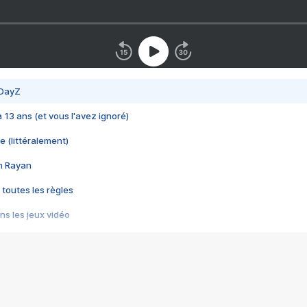
 DayZ
 a 13 ans (et vous l'avez ignoré)
e (littéralement)
im Rayan
 toutes les règles
s les jeux vidéo
us choquant de Rockstar ? - Le scandale BULLY
e plus moche de Steam
du RÊVE tourne au CAUCHEMAR