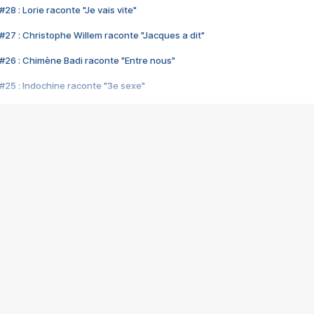
28 : Lorie raconte "Je vais vite"
#27 : Christophe Willem raconte "Jacques a dit"
#26 : Chimène Badi raconte "Entre nous"
#25 : Indochine raconte "3e sexe"
#24 : Zaho raconte "C'est chelou"
#23 : Patrick Bruel raconte "Au café des délices"
#22 : Kyo raconte "Le chemin"
#21 : Nolwenn Leroy raconte "Cassé"
#20 : Patrick Hernandez raconte "Born to be alive"
#19 : Lorie raconte "Près de moi"
#18 : Michael Jones raconte "A nos actes manqués" (avec Jean-Jacque
#17 : Khaled raconte "Aïcha"
#16 : Corneille raconte "Parce qu'on vient de loin"