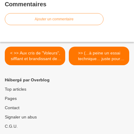
Commentaires
Ajouter un commentaire
< >> Aux cris de "Voleurs",
>> (...à peine un essai
sifflant et brandissant des
technique... juste pour
drapeaux grecs
voir... du... LE CORBUSIER)
>
Hébergé par Overblog
Top articles
Pages
Contact
Signaler un abus
C.G.U.