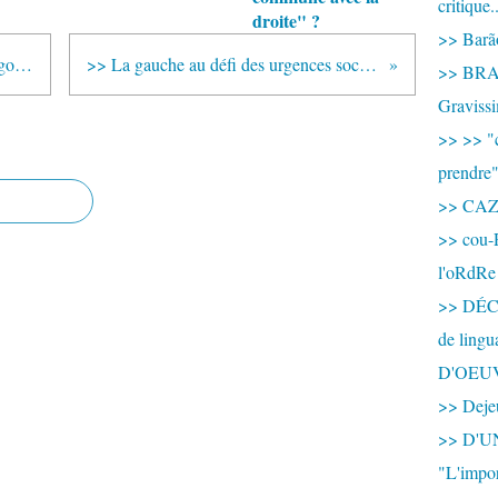
critique.
droite" ?
>> Barão
>> Mali : formation du nouveau "gouvernement d'union"
>> La gauche au défi des urgences sociales et du changement
>> BRAS
Graviss
>> >> "c
prendre
>> CA
>> cou-
l'oRdRe
>> DÉCO
de ling
D'OEU
>> Dejeu
>> D'
"L'impor