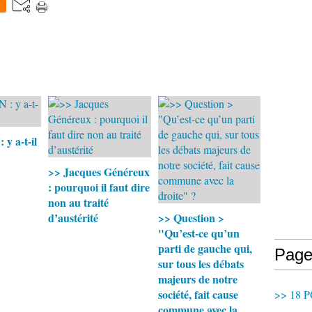
0
y a-t-il
>> Jacques Généreux
: pourquoi il faut dire
non au traité
d’austérité
>> Question >
"Qu’est-ce qu’un
parti de gauche qui,
Page
sur tous les débats
majeurs de notre
société, fait cause
>> 18 P
commune avec la