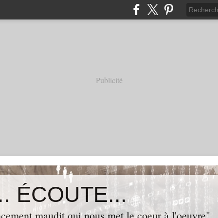
Publicité
. ÉCOUTE...
cement maudit qui nous met le coeur à l'oeuvre"