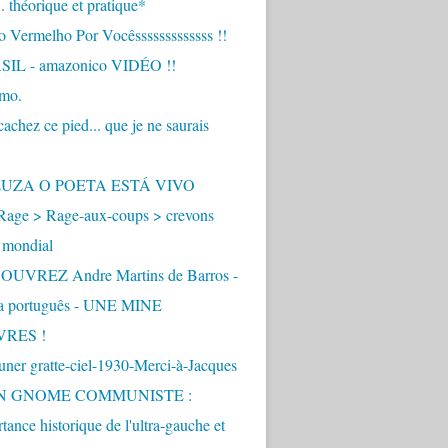
.. théorique et pratique*
 Vermelho Por Vocêsssssssssssss !!
IL - amazonico VIDÉO !!
imo.
achez ce pied... que je ne saurais
"
ZUZA O POETA ESTÁ VIVO
Rage > Rage-aux-coups > crevons
 mondial
UVREZ Andre Martins de Barros -
ua português - UNE MINE
VRES !
ner gratte-ciel-1930-Merci-à-Jacques
UN GNOME COMMUNISTE :
tance historique de l'ultra-gauche et