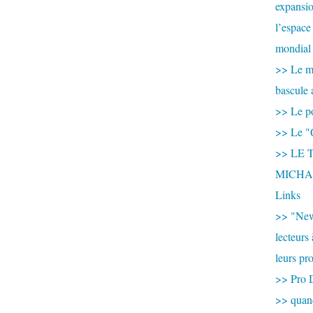
expansio
l’espace
mondial 
>> Le mi
bascule 
>> Le po
>> Le "
>> LE T
MICHA
Links
>> "New
lecteurs
leurs pr
>> Pro 
>> qua