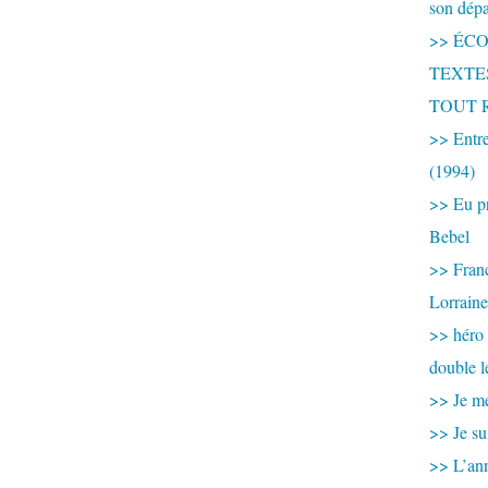
son dép
>> ÉCOU
TEXTES 
TOUT 
>> Entre
(1994)
>> Eu pr
Bebel
>> France
Lorraine
>> héro
double l
>> Je me
>> Je su
>> L’ann