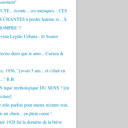
assement"
TE... écoute... ces musiques... CES
CHANTÉS à perdre haleine et... À
ROMPRE !!
vista Legião Urbana - Jô Soares
eciso dizer que te amo... Cazuza &
, 1956, "j'avais 5 ans... et c'était en
..." R.B
 S tique mythologique DU SENS ? [en
ecture]
 relis parfois pour mieux m'entre-voir...
is un chien... en plein coeur !
ée 1928 fut la dernière de la brève