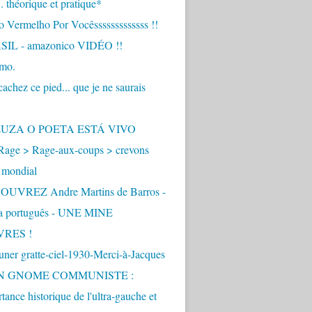
.. théorique et pratique*
 Vermelho Por Vocêsssssssssssss !!
IL - amazonico VIDÉO !!
imo.
achez ce pied... que je ne saurais
"
ZUZA O POETA ESTÁ VIVO
Rage > Rage-aux-coups > crevons
 mondial
UVREZ Andre Martins de Barros -
ua português - UNE MINE
VRES !
ner gratte-ciel-1930-Merci-à-Jacques
UN GNOME COMMUNISTE :
tance historique de l'ultra-gauche et