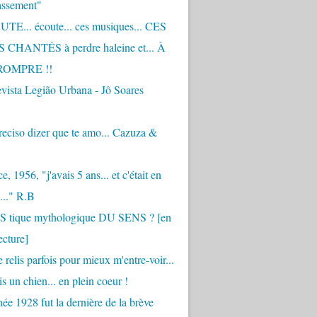
assement"
TE... écoute... ces musiques... CES
CHANTÉS à perdre haleine et... À
ROMPRE !!
vista Legião Urbana - Jô Soares
eciso dizer que te amo... Cazuza &
, 1956, "j'avais 5 ans... et c'était en
..." R.B
 S tique mythologique DU SENS ? [en
ecture]
 relis parfois pour mieux m'entre-voir...
is un chien... en plein coeur !
ée 1928 fut la dernière de la brève