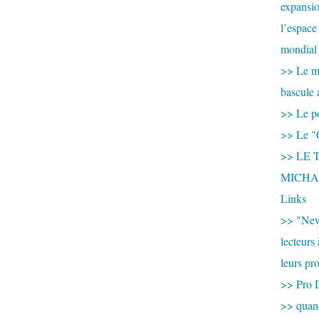
expansio
l’espace
mondial 
>> Le mi
bascule 
>> Le po
>> Le "
>> LE T
MICHA
Links
>> "New
lecteurs
leurs pr
>> Pro 
>> qua