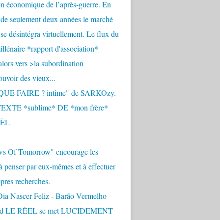
n économique de l’après-guerre. En
 de seulement deux années le marché
se désintégra virtuellement. Le flux du
llénaire *rapport d'association*
alors vers >la subordination
uvoir des vieux...
QUE FAIRE ? intime" de SARKOzy.
EXTE *sublime* DE *mon frère*
ËL
s Of Tomorrow" encourage les
 à penser par eux-mêmes et à effectuer
opres recherches.
Dia Nascer Feliz - Barão Vermelho
nd LE RÉEL se met LUCIDEMENT