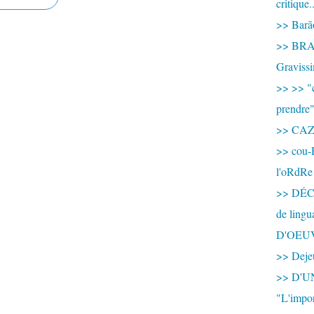
critique.
>> Barão
>> BRAS
Graviss
>> >> "c
prendre
>> CA
>> cou-
l'oRdRe
>> DÉCO
de ling
D'OEU
>> Dejeu
>> D'
"L'impor