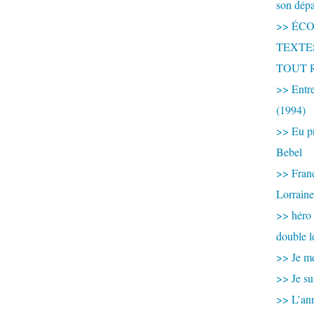
son dép
>> ÉCOU
TEXTES 
TOUT 
>> Entre
(1994)
>> Eu pr
Bebel
>> France
Lorraine
>> héro
double l
>> Je me
>> Je su
>> L’ann