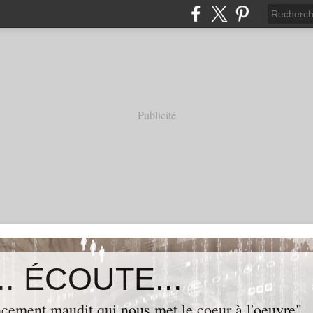
Publicité
. ÉCOUTE...
cement maudit qui nous met le coeur à l'oeuvre"