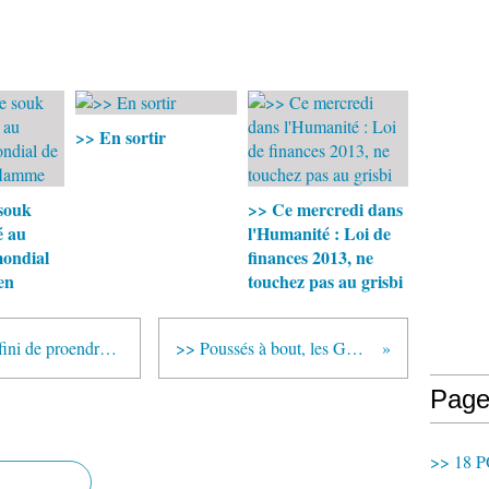
>> En sortir
 souk
>> Ce mercredi dans
é au
l'Humanité : Loi de
mondial
finances 2013, ne
en
touchez pas au grisbi
>> Les services publics n'ont pas fini de proendre des coups. Lebranchu prône une RGPP différente sur la forme, pas sur le fond !
>> Poussés à bout, les GRECS renouent avec la GRÈVE GÉNÉRALE !
Page
>> 18 P