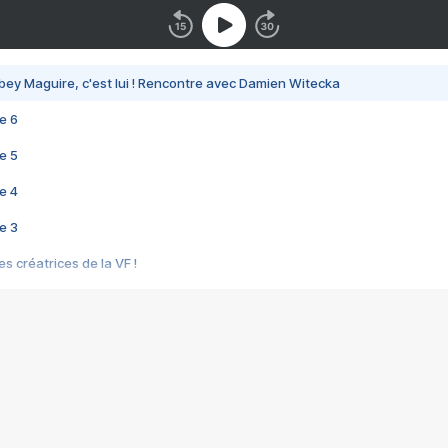
bey Maguire, c'est lui ! Rencontre avec Damien Witecka
e 6
e 5
e 4
e 3
s créatrices de la VF !
e 2
e 1
e Mektoub My Love arrive enfin ! Rencontre avec Shaïn Boumedine et Sal
i : après Toni en famille
elle réalise le bouleversant Dites lui que je l'aime