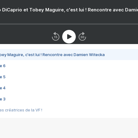
 DiCaprio et Tobey Maguire, c'est lui ! Rencontre avec Dam
bey Maguire, c'est lui ! Rencontre avec Damien Witecka
e 6
e 5
e 4
e 3
s créatrices de la VF !
e 2
e 1