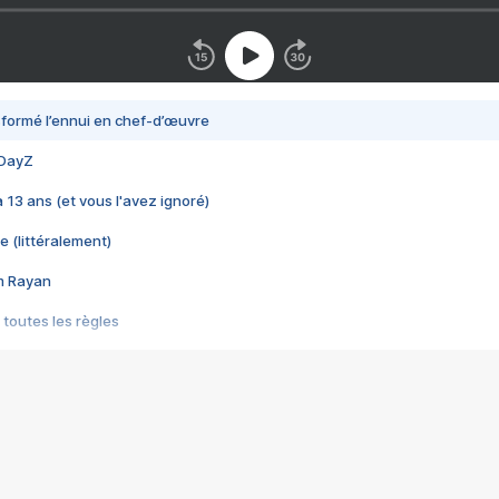
nsformé l’ennui en chef-d’œuvre
 DayZ
 a 13 ans (et vous l'avez ignoré)
e (littéralement)
im Rayan
 toutes les règles
s les jeux vidéo
us choquant de Rockstar ? - Le scandale BULLY
e plus moche de Steam
du RÊVE tourne au CAUCHEMAR