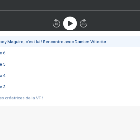
bey Maguire, c'est lui ! Rencontre avec Damien Witecka
e 6
e 5
e 4
e 3
s créatrices de la VF !
e 2
e 1
e Mektoub My Love arrive enfin ! Rencontre avec Shaïn Boumedine et Sal