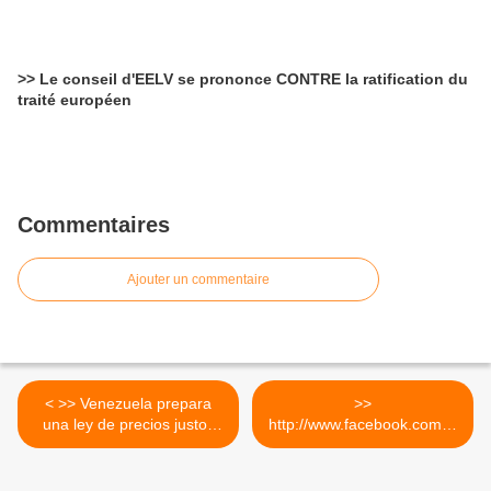
>> Le conseil d'EELV se prononce CONTRE la ratification du
traité européen
Commentaires
Ajouter un commentaire
< >> Venezuela prepara
>>
una ley de precios justos
http://www.facebook.com/R
para terminar con la
EBELLE.TOI (tu connais
especulación
??) >