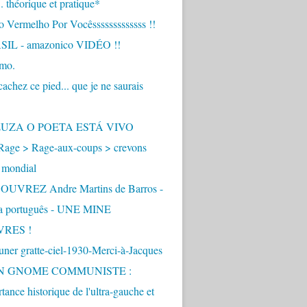
.. théorique et pratique*
 Vermelho Por Vocêsssssssssssss !!
IL - amazonico VIDÉO !!
imo.
achez ce pied... que je ne saurais
"
ZUZA O POETA ESTÁ VIVO
Rage > Rage-aux-coups > crevons
 mondial
UVREZ Andre Martins de Barros -
ua português - UNE MINE
VRES !
ner gratte-ciel-1930-Merci-à-Jacques
UN GNOME COMMUNISTE :
tance historique de l'ultra-gauche et