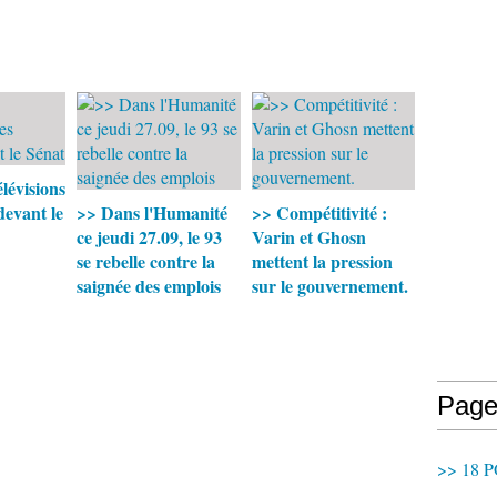
lévisions
 devant le
>> Dans l'Humanité
>> Compétitivité :
ce jeudi 27.09, le 93
Varin et Ghosn
se rebelle contre la
mettent la pression
saignée des emplois
sur le gouvernement.
Page
>> 18 P