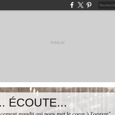
Publicité
. ÉCOUTE...
cement maudit qui nous met le coeur à l'oeuvre"