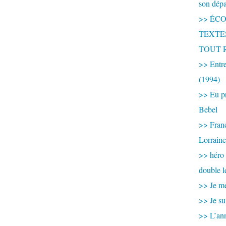
son dép
>> ÉCOU
TEXTES 
TOUT 
>> Entre
(1994)
>> Eu pr
Bebel
>> France
Lorraine
>> héro
double l
>> Je me
>> Je su
>> L’ann