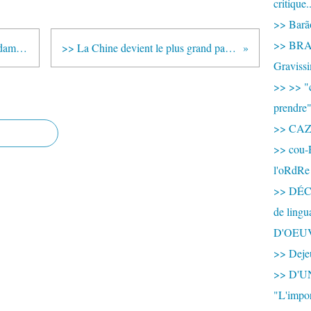
critique.
>> Barão
>> BRAS
>> faire obstacle au projet de condamner à mort des étrangers malades
>> La Chine devient le plus grand partenaire commercial de l'Afrique
Graviss
>> >> "c
prendre
>> CA
>> cou-
l'oRdRe
>> DÉCO
de ling
D'OEU
>> Dejeu
>> D'
"L'impor