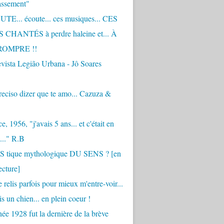
assement"
TE... écoute... ces musiques... CES
CHANTÉS à perdre haleine et... À
ROMPRE !!
vista Legião Urbana - Jô Soares
eciso dizer que te amo... Cazuza &
, 1956, "j'avais 5 ans... et c'était en
..." R.B
 S tique mythologique DU SENS ? [en
ecture]
 relis parfois pour mieux m'entre-voir...
is un chien... en plein coeur !
ée 1928 fut la dernière de la brève