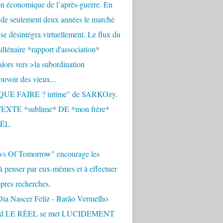
n économique de l’après-guerre. En
 de seulement deux années le marché
se désintégra virtuellement. Le flux du
llénaire *rapport d'association*
alors vers >la subordination
uvoir des vieux...
QUE FAIRE ? intime" de SARKOzy.
EXTE *sublime* DE *mon frère*
ËL
s Of Tomorrow" encourage les
 à penser par eux-mêmes et à effectuer
opres recherches.
Dia Nascer Feliz - Barão Vermelho
nd LE RÉEL se met LUCIDEMENT