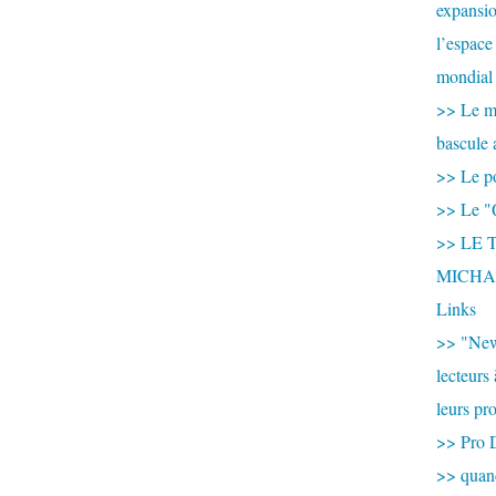
expansio
l’espace
mondial 
>> Le mi
bascule 
>> Le po
>> Le "
>> LE T
MICHA
Links
>> "New
lecteurs
leurs pr
>> Pro 
>> qua