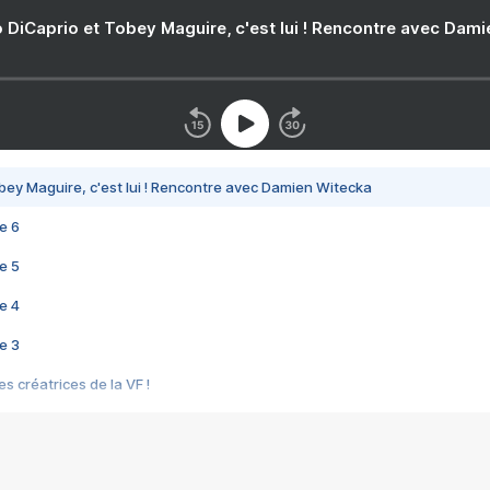
 DiCaprio et Tobey Maguire, c'est lui ! Rencontre avec Dam
bey Maguire, c'est lui ! Rencontre avec Damien Witecka
e 6
e 5
e 4
e 3
s créatrices de la VF !
e 2
e 1