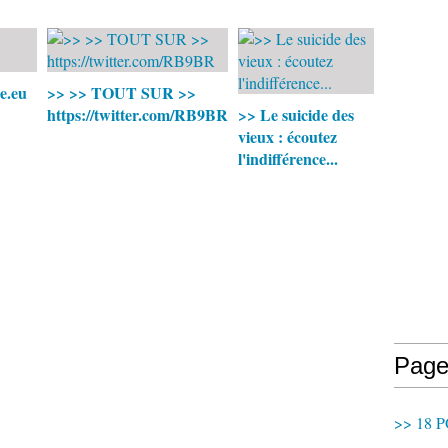
e.eu
>> >> TOUT SUR >>
https://twitter.com/RB9BR
>> Le suicide des
vieux : écoutez
l'indifférence...
Page
>> 18 P