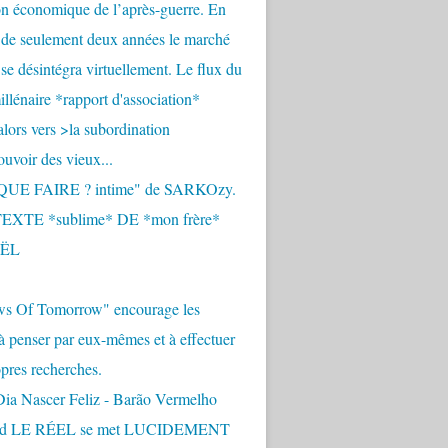
n économique de l’après-guerre. En
 de seulement deux années le marché
se désintégra virtuellement. Le flux du
llénaire *rapport d'association*
alors vers >la subordination
uvoir des vieux...
QUE FAIRE ? intime" de SARKOzy.
EXTE *sublime* DE *mon frère*
ËL
s Of Tomorrow" encourage les
 à penser par eux-mêmes et à effectuer
opres recherches.
Dia Nascer Feliz - Barão Vermelho
nd LE RÉEL se met LUCIDEMENT