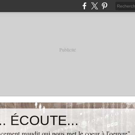
Publicité
. ÉCOUTE...
cement maudit qui nous met le coeur à l'oeuvre"