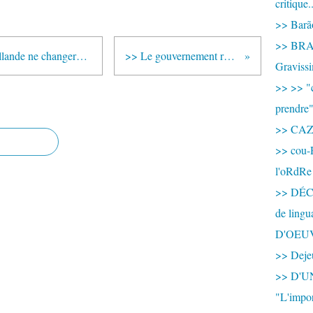
critique.
>> Barão
>> BRAS
>> On savait que l'élection de Hollande ne changerait pas la politique belliciste de la France. On en a aujourd'hui une triste confirmation.
>> Le gouvernement renonce à une hausse de la CSG pour 2013 !
Graviss
>> >> "c
prendre
>> CA
>> cou-
l'oRdRe
>> DÉCO
de ling
D'OEU
>> Dejeu
>> D'
"L'impor