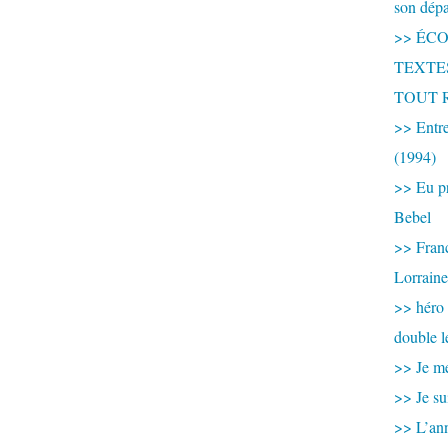
son dép
>> ÉCOU
TEXTES 
TOUT 
>> Entre
(1994)
>> Eu pr
Bebel
>> France
Lorraine
>> héro
double l
>> Je me
>> Je su
>> L’ann