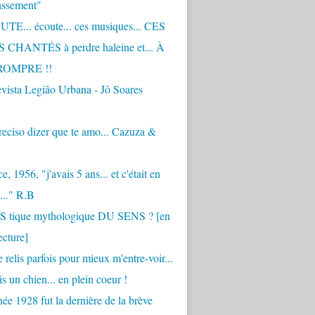
assement"
TE... écoute... ces musiques... CES
CHANTÉS à perdre haleine et... À
ROMPRE !!
vista Legião Urbana - Jô Soares
eciso dizer que te amo... Cazuza &
, 1956, "j'avais 5 ans... et c'était en
..." R.B
 S tique mythologique DU SENS ? [en
ecture]
 relis parfois pour mieux m'entre-voir...
is un chien... en plein coeur !
ée 1928 fut la dernière de la brève