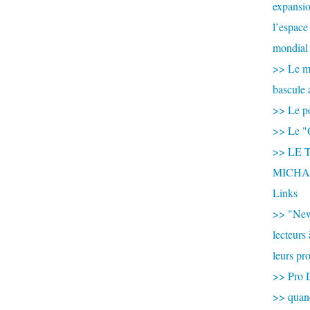
expansio
l’espace
mondial 
>> Le mi
bascule 
>> Le po
>> Le "
>> LE T
MICHA
Links
>> "New
lecteurs
leurs pr
>> Pro 
>> qua