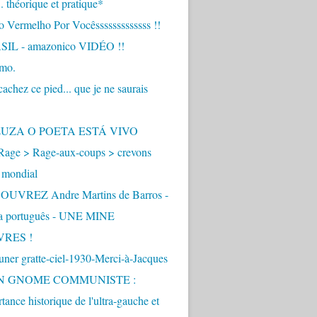
.. théorique et pratique*
 Vermelho Por Vocêsssssssssssss !!
IL - amazonico VIDÉO !!
imo.
achez ce pied... que je ne saurais
"
ZUZA O POETA ESTÁ VIVO
Rage > Rage-aux-coups > crevons
 mondial
UVREZ Andre Martins de Barros -
ua português - UNE MINE
VRES !
ner gratte-ciel-1930-Merci-à-Jacques
UN GNOME COMMUNISTE :
tance historique de l'ultra-gauche et