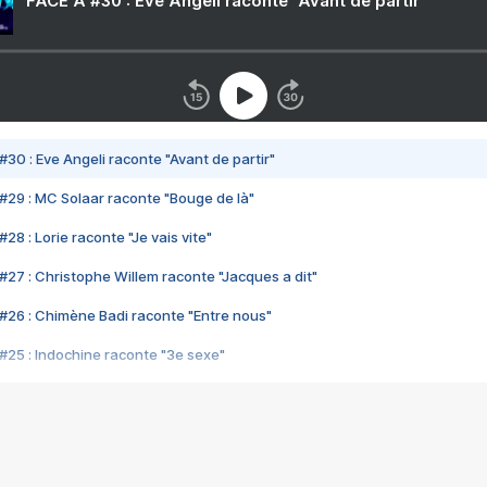
FACE A #30 : Eve Angeli raconte "Avant de partir"
#30 : Eve Angeli raconte "Avant de partir"
#29 : MC Solaar raconte "Bouge de là"
28 : Lorie raconte "Je vais vite"
#27 : Christophe Willem raconte "Jacques a dit"
#26 : Chimène Badi raconte "Entre nous"
#25 : Indochine raconte "3e sexe"
#24 : Zaho raconte "C'est chelou"
#23 : Patrick Bruel raconte "Au café des délices"
#22 : Kyo raconte "Le chemin"