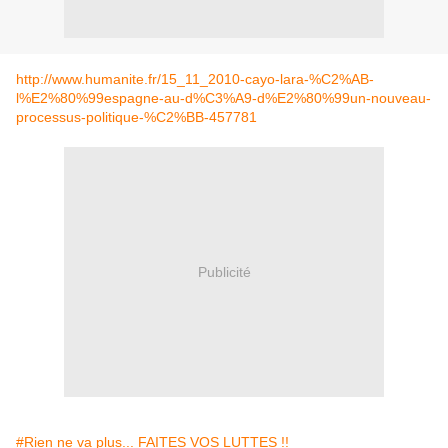
http://www.humanite.fr/15_11_2010-cayo-lara-%C2%AB-
l%E2%80%99espagne-au-d%C3%A9-d%E2%80%99un-nouveau-
processus-politique-%C2%BB-457781
Publicité
#Rien ne va plus... FAITES VOS LUTTES !!