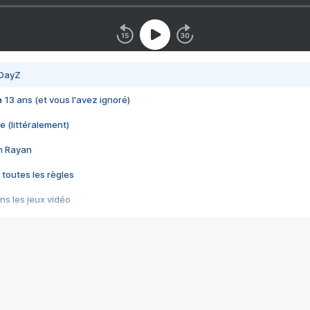
 DayZ
 a 13 ans (et vous l'avez ignoré)
e (littéralement)
im Rayan
 toutes les règles
s les jeux vidéo
us choquant de Rockstar ? - Le scandale BULLY
e plus moche de Steam
du RÊVE tourne au CAUCHEMAR
pendant 8 heures