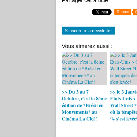
Partager cet article
Repost
S'inscrire à la newsletter
Vous aimerez aussi :
>> Du 3 au 7
>> le 3 Janvi
Octobre, c'est la 8ème
Etats-Unis >
édition de *Brésil en
Wall Street 
Mouvements* au
où la tempête
Cinéma La Clef !
% s’est levée