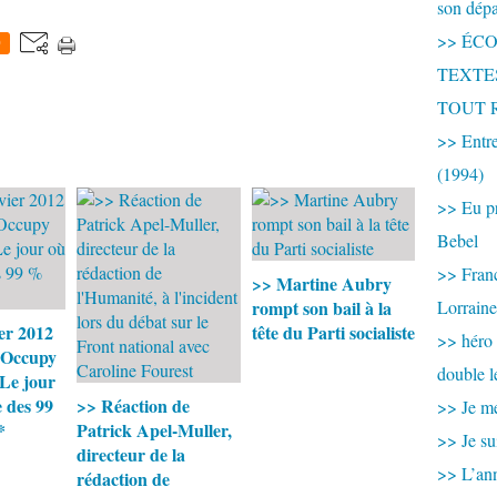
son dép
>> ÉCOU
0
TEXTES 
TOUT 
>> Entre
(1994)
>> Eu pr
Bebel
>> France
>> Martine Aubry
rompt son bail à la
Lorraine
er 2012
tête du Parti socialiste
>> héro
 Occupy
double l
*Le jour
 des 99
>> Réaction de
>> Je me
*
Patrick Apel-Muller,
>> Je su
directeur de la
>> L’ann
rédaction de