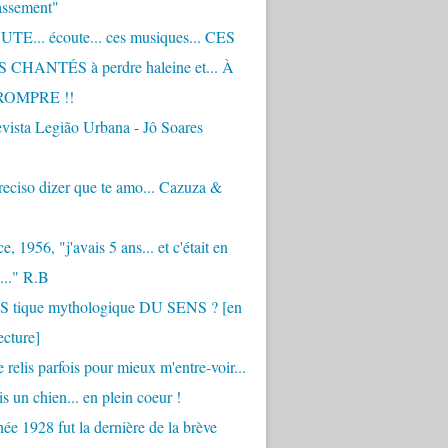
assement"
TE... écoute... ces musiques... CES
CHANTÉS à perdre haleine et... À
ROMPRE !!
vista Legião Urbana - Jô Soares
eciso dizer que te amo... Cazuza &
, 1956, "j'avais 5 ans... et c'était en
..." R.B
 S tique mythologique DU SENS ? [en
ecture]
 relis parfois pour mieux m'entre-voir...
is un chien... en plein coeur !
ée 1928 fut la dernière de la brève