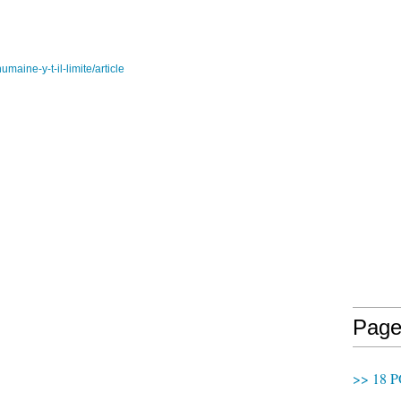
umaine-y-t-il-limite/article
Page
>> 18 P