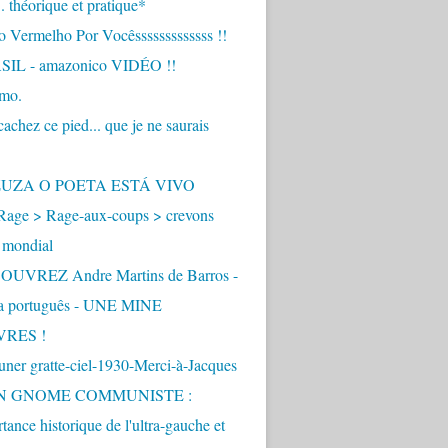
.. théorique et pratique*
 Vermelho Por Vocêsssssssssssss !!
IL - amazonico VIDÉO !!
imo.
achez ce pied... que je ne saurais
"
ZUZA O POETA ESTÁ VIVO
Rage > Rage-aux-coups > crevons
 mondial
UVREZ Andre Martins de Barros -
ua português - UNE MINE
VRES !
ner gratte-ciel-1930-Merci-à-Jacques
UN GNOME COMMUNISTE :
tance historique de l'ultra-gauche et