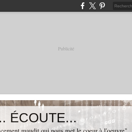
Publicité
. ÉCOUTE...
cement maudit qui nous met le coeur à l'oeuvre"