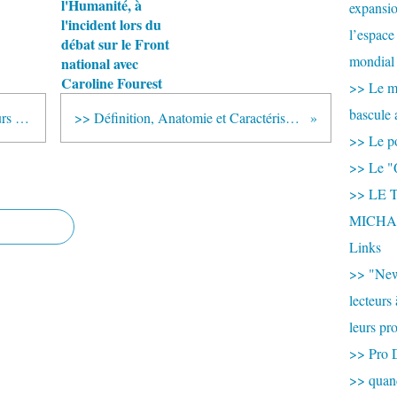
l'Humanité, à
expansio
l'incident lors du
l’espace
débat sur le Front
mondial 
national avec
Caroline Fourest
>> Le mi
bascule 
>> L'Homme pourra vivre plusieurs siècles... Probablement.
>> Définition, Anatomie et Caractéristiques du Corps Calleux
>> Le po
>> Le "
>> LE T
MICHA
Links
>> "New
lecteurs
leurs pr
>> Pro 
>> qua