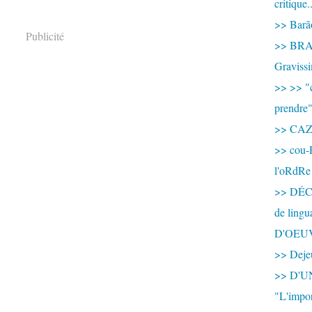
critique.
>> Barão
Publicité
>> BRAS
Graviss
>> >> "c
prendre
>> CA
>> cou-
l'oRdRe
>> DÉCO
de ling
D'OEU
>> Dejeu
>> D'
"L'impor