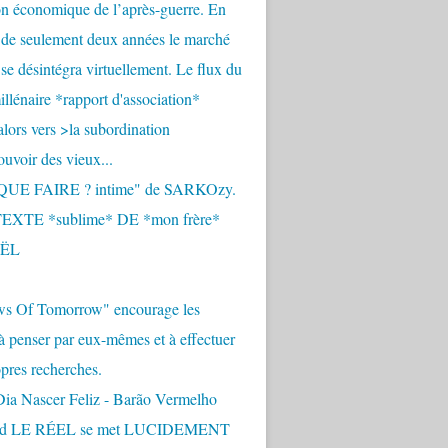
n économique de l’après-guerre. En
 de seulement deux années le marché
se désintégra virtuellement. Le flux du
llénaire *rapport d'association*
alors vers >la subordination
uvoir des vieux...
QUE FAIRE ? intime" de SARKOzy.
EXTE *sublime* DE *mon frère*
ËL
s Of Tomorrow" encourage les
 à penser par eux-mêmes et à effectuer
opres recherches.
Dia Nascer Feliz - Barão Vermelho
nd LE RÉEL se met LUCIDEMENT