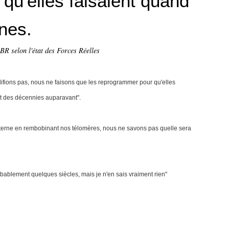
e qu'elles faisaient quand
unes.
R selon l'état des Forces Réelles
fions pas, nous ne faisons que les reprogrammer pour qu'elles
nt des décennies auparavant".
nterne en rembobinant nos télomères, nous ne savons pas quelle sera
obablement quelques siècles, mais je n'en sais vraiment rien"