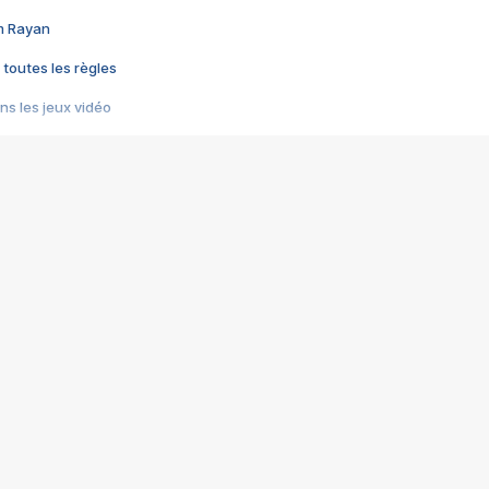
im Rayan
 toutes les règles
s les jeux vidéo
us choquant de Rockstar ? - Le scandale BULLY
e plus moche de Steam
du RÊVE tourne au CAUCHEMAR
pendant 8 heures
it… à tort
umiliés par un jeu vidéo
ire - Final Fantasy 8
ti un empire - Age of Empires
story DOFUS