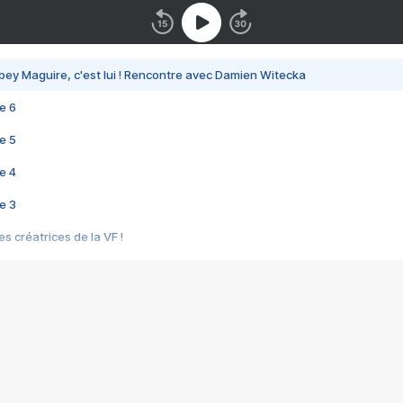
bey Maguire, c'est lui ! Rencontre avec Damien Witecka
e 6
e 5
e 4
e 3
s créatrices de la VF !
e 2
e 1
e Mektoub My Love arrive enfin ! Rencontre avec Shaïn Boumedine et Sal
i : après Toni en famille
elle réalise le bouleversant Dites lui que je l'aime