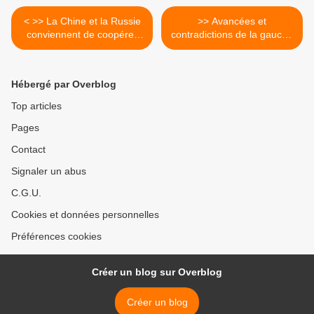
< >> La Chine et la Russie
>> Avancées et
conviennent de coopérer
contradictions de la gauche
davantage dans les affaires
au Brésil >
internationales
Hébergé par Overblog
Top articles
Pages
Contact
Signaler un abus
C.G.U.
Cookies et données personnelles
Préférences cookies
Créer un blog sur Overblog
Créer un blog