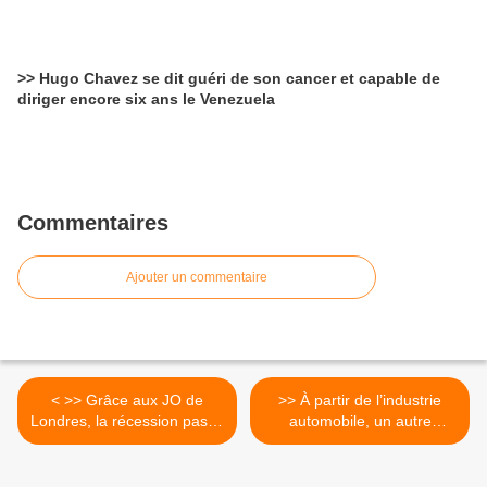
>> Hugo Chavez se dit guéri de son cancer et capable de
diriger encore six ans le Venezuela
Commentaires
Ajouter un commentaire
< >> Grâce aux JO de
>> À partir de l’industrie
Londres, la récession passe
automobile, un autre
inaperçue en Angleterre
modèle de développement
> (Une tribune de Gabriel
Colletis, universitaire,