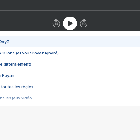
 DayZ
 a 13 ans (et vous l'avez ignoré)
e (littéralement)
im Rayan
 toutes les règles
s les jeux vidéo
us choquant de Rockstar ? - Le scandale BULLY
e plus moche de Steam
du RÊVE tourne au CAUCHEMAR