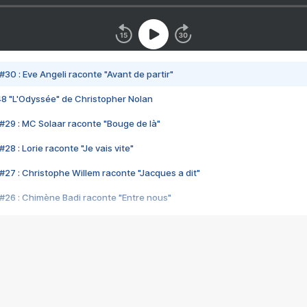
#30 : Eve Angeli raconte "Avant de partir"
48 "L'Odyssée" de Christopher Nolan
#29 : MC Solaar raconte "Bouge de là"
28 : Lorie raconte "Je vais vite"
#27 : Christophe Willem raconte "Jacques a dit"
#26 : Chimène Badi raconte "Entre nous"
#25 : Indochine raconte "3e sexe"
#24 : Zaho raconte "C'est chelou"
#23 : Patrick Bruel raconte "Au café des délices"
#22 : Kyo raconte "Le chemin"