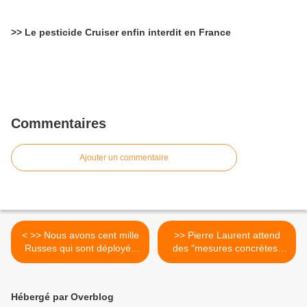
>> Le pesticide Cruiser enfin interdit en France
Commentaires
Ajouter un commentaire
< >> Nous avons cent mille
>> Pierre Laurent attend
Russes qui sont déployés
des "mesures concrètes"
sur l’ensemble du territoire
lors de la conférence
syrien ! Rien ne nous
sociale >
échappe ! Nous pouvons
Hébergé par Overblog
tout vérifier ! Et nous