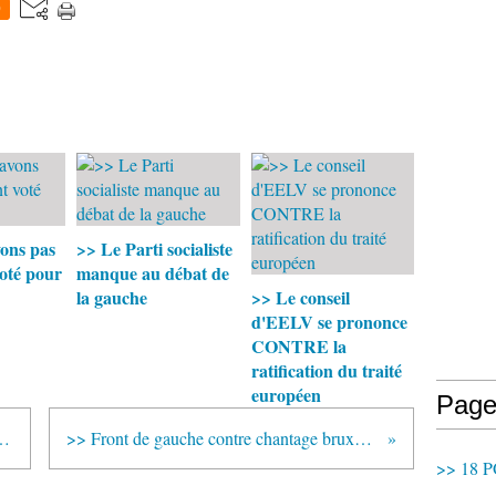
0
ons pas
>> Le Parti socialiste
oté pour
manque au débat de
la gauche
>> Le conseil
d'EELV se prononce
CONTRE la
ratification du traité
européen
Page
t en rétention à Sète
>> Front de gauche contre chantage bruxellois
>> 18 P