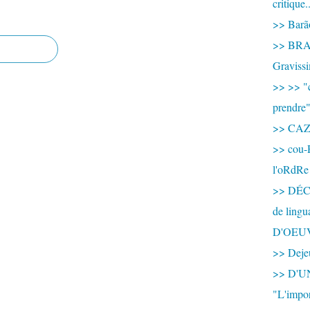
critique.
>> Barão
>> BRAS
Graviss
>> >> "c
prendre
>> CA
>> cou-
l'oRdRe
>> DÉCO
de ling
D'OEU
>> Dejeu
>> D'
"L'impor