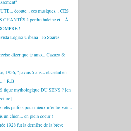
assement"
TE... écoute... ces musiques... CES
CHANTÉS à perdre haleine et... À
ROMPRE !!
vista Legião Urbana - Jô Soares
eciso dizer que te amo... Cazuza &
, 1956, "j'avais 5 ans... et c'était en
..." R.B
 S tique mythologique DU SENS ? [en
ecture]
 relis parfois pour mieux m'entre-voir...
is un chien... en plein coeur !
ée 1928 fut la dernière de la brève