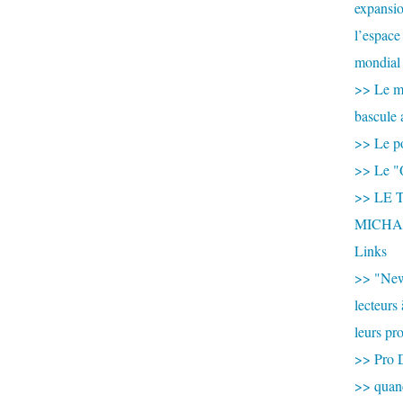
expansio
l’espace
mondial 
>> Le mi
bascule 
>> Le po
>> Le "
>> LE T
MICHA
Links
>> "New
lecteurs
leurs pr
>> Pro 
>> qua