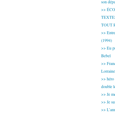
son dép
>> ÉCOU
TEXTES 
TOUT 
>> Entre
(1994)
>> Eu pr
Bebel
>> France
Lorraine
>> héro
double l
>> Je me
>> Je su
>> L’ann