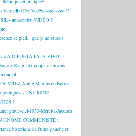
.. théorique et pratique*
 Vermelho Por Vocêsssssssssssss !!
IL - amazonico VIDÉO !!
imo.
achez ce pied... que je ne saurais
"
ZUZA O POETA ESTÁ VIVO
Rage > Rage-aux-coups > crevons
 mondial
UVREZ Andre Martins de Barros -
ua português - UNE MINE
VRES !
ner gratte-ciel-1930-Merci-à-Jacques
UN GNOME COMMUNISTE :
tance historique de l'ultra-gauche et