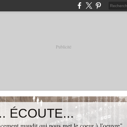
Publicité
. ÉCOUTE...
cement maudit qui nous met le coeur à l'oeuvre"