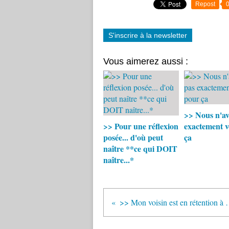
Repost
S'inscrire à la newsletter
Vous aimerez aussi :
>> Nous n'av
>> Pour une réflexion
exactement v
posée... d'où peut
ça
naître **ce qui DOIT
naître...*
>> Mon voisin es