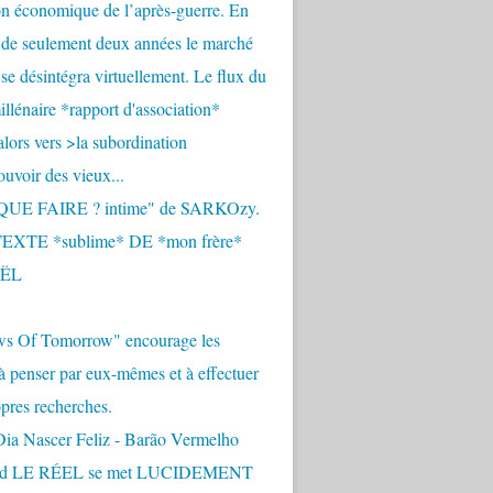
n économique de l’après-guerre. En
 de seulement deux années le marché
se désintégra virtuellement. Le flux du
llénaire *rapport d'association*
alors vers >la subordination
uvoir des vieux...
QUE FAIRE ? intime" de SARKOzy.
EXTE *sublime* DE *mon frère*
ËL
s Of Tomorrow" encourage les
 à penser par eux-mêmes et à effectuer
opres recherches.
Dia Nascer Feliz - Barão Vermelho
nd LE RÉEL se met LUCIDEMENT