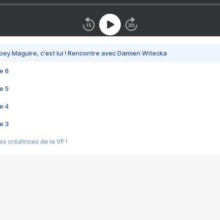
bey Maguire, c'est lui ! Rencontre avec Damien Witecka
e 6
e 5
e 4
e 3
s créatrices de la VF !
e 2
e 1
e Mektoub My Love arrive enfin ! Rencontre avec Shaïn Boumedine et Sal
i : après Toni en famille