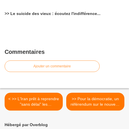
>> Le suicide des vieux : écoutez l'indifférence...
Commentaires
Ajouter un commentaire
< >> L'Iran prêt à reprendre
>> Pour la démocratie, un
"sans délai" les
référendum sur le nouveau
négociations sur son
traité >
dossier nucléaire (porte-
parole)
Hébergé par Overblog