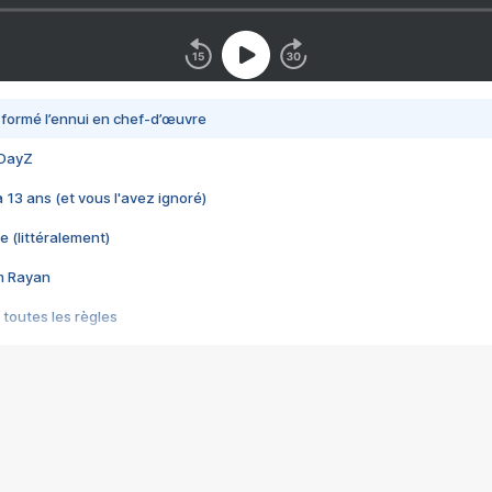
nsformé l’ennui en chef-d’œuvre
 DayZ
 a 13 ans (et vous l'avez ignoré)
e (littéralement)
im Rayan
 toutes les règles
s les jeux vidéo
us choquant de Rockstar ? - Le scandale BULLY
e plus moche de Steam
du RÊVE tourne au CAUCHEMAR