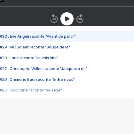
#30 : Eve Angeli raconte "Avant de partir"
#29 : MC Solaar raconte "Bouge de là"
28 : Lorie raconte "Je vais vite"
#27 : Christophe Willem raconte "Jacques a dit"
#26 : Chimène Badi raconte "Entre nous"
#25 : Indochine raconte "3e sexe"
#24 : Zaho raconte "C'est chelou"
#23 : Patrick Bruel raconte "Au café des délices"
#22 : Kyo raconte "Le chemin"
#21 : Nolwenn Leroy raconte "Cassé"