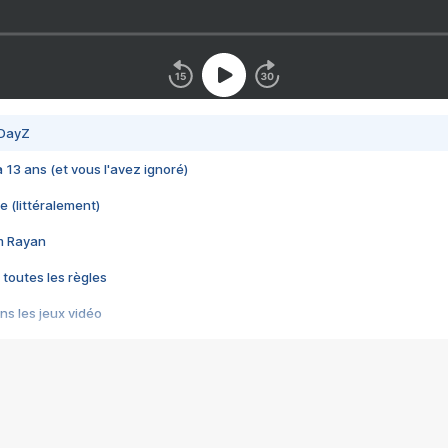
 DayZ
 a 13 ans (et vous l'avez ignoré)
e (littéralement)
im Rayan
 toutes les règles
s les jeux vidéo
us choquant de Rockstar ? - Le scandale BULLY
e plus moche de Steam
du RÊVE tourne au CAUCHEMAR